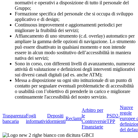
normativi e operativi a disposizione di tutto il personale del
Gruppo;
Formazione specifica del personale che si occupa di sviluppo
applicativo e di design;
Continuous improvement e aggiornamenti periodici per
migliorare la fruibilità dei servizi;
Affiancamento di uno strumento (c.d. overlay) automatico per
ampliare la gamma delle opzioni di navigazione. Lo strumento
può essere disattivato in qualsiasi momento e non intende
essere in alcun modo sostitutivo dell’accessibilità in maniera
nativa dei servizi;
Sono in corso, con differenti livelli di avanzamento, numerose
attività di valutazione e definizioni degli interventi migliorativi
sui diversi canali digitali (ad es. anche ATM);
Messa a disposizione su ogni sito istituzionale di un punto di
contatto per segnalare eventuali problematiche di accessibilità
o usabilità con l’obiettivo di prenderle in carico e migliorare
continuamente l'accessibilità del nostro servizio.
Nuove
Arbitro per
regole
Trasparenza
Fogli
Depositi
le
PSD2-
Reclami
europee 
bancaria
informativi
dormienti
Controversie
TPP
definizio
Finanziarie
del defau