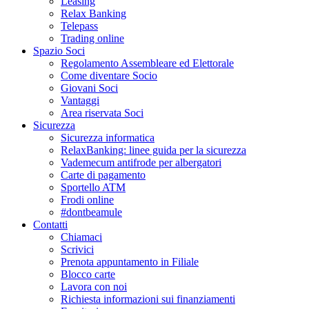
Leasing
Relax Banking
Telepass
Trading online
Spazio Soci
Regolamento Assembleare ed Elettorale
Come diventare Socio
Giovani Soci
Vantaggi
Area riservata Soci
Sicurezza
Sicurezza informatica
RelaxBanking: linee guida per la sicurezza
Vademecum antifrode per albergatori
Carte di pagamento
Sportello ATM
Frodi online
#dontbeamule
Contatti
Chiamaci
Scrivici
Prenota appuntamento in Filiale
Blocco carte
Lavora con noi
Richiesta informazioni sui finanziamenti