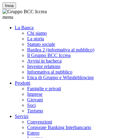
Invia
menu
La Banca
Chi siamo
La storia
Statuto sociale
Basilea 2 (informativa al pubblico)
Il Gruppo BCC Iccrea
Avvisi in bacheca
Investor relations
Informativa al pubblico
Etica di Gruppo e Whistleblowing
Prodotti
Famiglie e privati
Imprese
Giovani
Soci
Turismo
Servizi
Convenzioni
Corporate Banking Interbancario
Estero