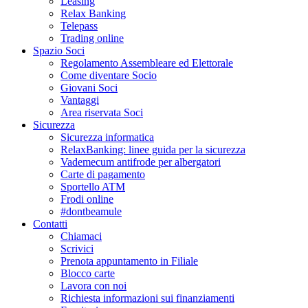
Leasing
Relax Banking
Telepass
Trading online
Spazio Soci
Regolamento Assembleare ed Elettorale
Come diventare Socio
Giovani Soci
Vantaggi
Area riservata Soci
Sicurezza
Sicurezza informatica
RelaxBanking: linee guida per la sicurezza
Vademecum antifrode per albergatori
Carte di pagamento
Sportello ATM
Frodi online
#dontbeamule
Contatti
Chiamaci
Scrivici
Prenota appuntamento in Filiale
Blocco carte
Lavora con noi
Richiesta informazioni sui finanziamenti