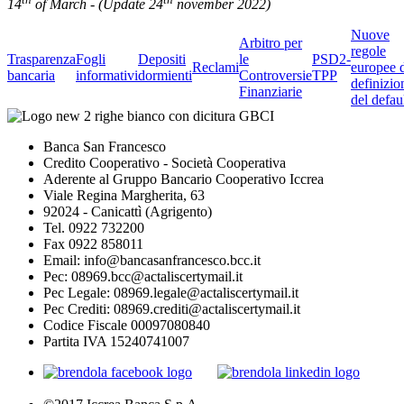
14
of March - (Update 24
november 2022)
Nuove
Arbitro per
regole
Trasparenza
Fogli
Depositi
le
PSD2-
Reclami
europee 
bancaria
informativi
dormienti
Controversie
TPP
definizio
Finanziarie
del defau
Banca San Francesco
Credito Cooperativo - Società Cooperativa
Aderente al Gruppo Bancario Cooperativo Iccrea
Viale Regina Margherita, 63
92024 - Canicattì (Agrigento)
Tel. 0922 732200
Fax 0922 858011
Email: info@bancasanfrancesco.bcc.it
Pec: 08969.bcc@actaliscertymail.it
Pec Legale: 08969.legale@actaliscertymail.it
Pec Crediti: 08969.crediti@actaliscertymail.it
Codice Fiscale 00097080840
Partita IVA 15240741007