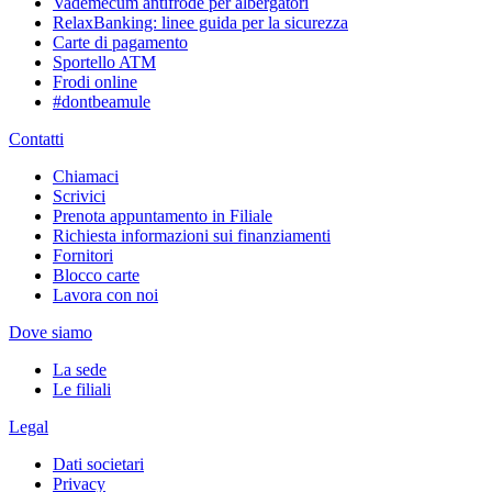
Vademecum antifrode per albergatori
RelaxBanking: linee guida per la sicurezza
Carte di pagamento
Sportello ATM
Frodi online
#dontbeamule
Contatti
Chiamaci
Scrivici
Prenota appuntamento in Filiale
Richiesta informazioni sui finanziamenti
Fornitori
Blocco carte
Lavora con noi
Dove siamo
La sede
Le filiali
Legal
Dati societari
Privacy