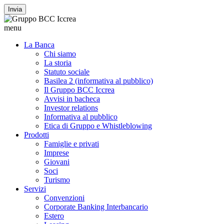
Invia
menu
La Banca
Chi siamo
La storia
Statuto sociale
Basilea 2 (informativa al pubblico)
Il Gruppo BCC Iccrea
Avvisi in bacheca
Investor relations
Informativa al pubblico
Etica di Gruppo e Whistleblowing
Prodotti
Famiglie e privati
Imprese
Giovani
Soci
Turismo
Servizi
Convenzioni
Corporate Banking Interbancario
Estero