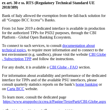
ex art. 30 e ss.
RTS (Regulatory Technical Standard UE
2018/389)
Bank of Italy allowed the exemption from the fall-back solution for
all “Gruppo BCC Iccrea”'s Banks.
From 1st June 2019 a dedicated interface is available in production
for the authorized TPPs for PSD2 purposes, through the CBI
Platform - Global Open Banking Ecosystem.
To connect to such services, to consult
documentation about
technical topics
, to require more information and to connect to the
test environment (e.g. sandbox), please visit the website
CBI Globe
- Subscription TPP
and follow the instructions.
For any doubt, it is available a
CBI Globe - FAQ
section.
For information about availability and performance of the dedicated
interface for TPPs and of the available PSU interfaces, please
consult quarterly statistics reports on the bank’s
home banking
or
on
Carta BCC
website.
To learn more, consult the dedicated page
https://www.gruppobcciccrea.it/Pagine/TerzeParti/CBI-Globe.aspx
th
th