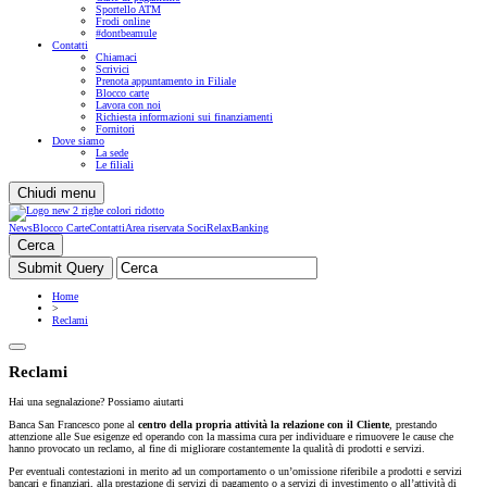
Sportello ATM
Frodi online
#dontbeamule
Contatti
Chiamaci
Scrivici
Prenota appuntamento in Filiale
Blocco carte
Lavora con noi
Richiesta informazioni sui finanziamenti
Fornitori
Dove siamo
La sede
Le filiali
Chiudi menu
News
Blocco Carte
Contatti
Area riservata Soci
RelaxBanking
Cerca
Home
>
Reclami
Reclami
Hai una segnalazione? Possiamo aiutarti
Banca San Francesco pone al
centro della propria attività la relazione con il Cliente
, prestando
attenzione alle Sue esigenze ed operando con la massima cura per individuare e rimuovere le cause che
hanno provocato un reclamo, al fine di migliorare costantemente la qualità di prodotti e servizi.
Per eventuali contestazioni in merito ad un comportamento o un’omissione riferibile a prodotti e servizi
bancari e finanziari, alla prestazione di servizi di pagamento o a servizi di investimento o all’attività di