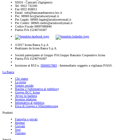
92024 - Canicattì (Agrigento)
Tel. 0922 732200
Fax 0922 858011
Email: info@bancasanfrancesco.bcc.it
Pec: 08969.bcc@actaliscertymail.it
Pec Legale: 08969.legale@actaliscertymail.it
Pec Crediti: 08969.crediti@actaliscertymail.it
Codice Fiscale 00097080840
Partita IVA 15240741007
©2017 Iccrea Banca S.p.A
Realizzato da Iccrea Banca S.p.A.
Società partecipante al Gruppo IVA Gruppo Bancario Cooperativo Iccrea
Partita IVA 15240741007
Iscrizione al RUI n.
D000057883
- Intermediario soggetto a vigilanza IVASS.
La Banca
Chi siamo
La storia
Statuto sociale
Basilea 2 (informativa al pubblico)
Gruppo BCC Iccrea
Avvisi in bacheca
Investor relations
Informativa al pubblico
Etica di Gruppo e Whistleblowing
Prodotti
Famiglie e privati
Imprese
Giovani
Soci
Turismo
Servizi