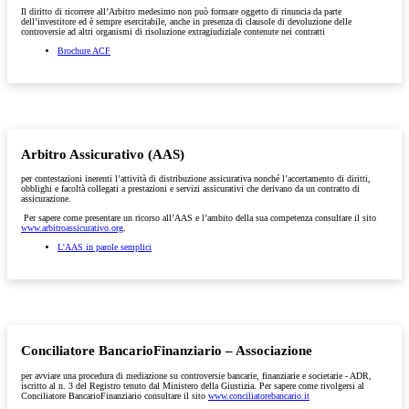
Il diritto di ricorrere all’Arbitro medesimo non può formare oggetto di rinuncia da parte
dell’investitore ed è sempre esercitabile, anche in presenza di clausole di devoluzione delle
controversie ad altri organismi di risoluzione extragiudiziale contenute nei contratti
Brochure ACF
Arbitro Assicurativo (AAS)
per contestazioni inerenti l’attività di distribuzione assicurativa nonché l’accertamento di diritti,
obblighi e facoltà collegati a prestazioni e servizi assicurativi che derivano da un contratto di
assicurazione.
Per sapere come presentare un ricorso all’AAS e l’ambito della sua competenza consultare il sito
www.arbitroassicurativo.org
.
L'AAS in parole semplici
Conciliatore BancarioFinanziario – Associazione
per avviare una procedura di mediazione su controversie bancarie, finanziarie e societarie - ADR,
iscritto al n. 3 del Registro tenuto dal Ministero della Giustizia. Per sapere come rivolgersi al
Conciliatore BancarioFinanziario consultare il sito
www.conciliatorebancario.it