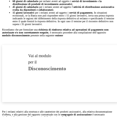
60 giorni di calendario
per reclami aventi ad oggetto i
servizi di investimento
e
la
distribuzione di prodotti di investimento assicurativi
;
45 giorni di calendario
per i reclami aventi ad oggetto l’
attività di distribuzione assicurativa
svolta da dipendenti e collaboratori;
15 giorni lavorativi
per i reclami aventi ad oggetto i
servizi di pagamento.
In situazioni
eccezionali, se la Banca non può rispondere entro i 15 giorni lavorativi, invia una prima risposta
indicando le ragioni del differimento della risposta definitiva al reclamo e specificando il termine
entro il quale fornirà la risposta definitiva. In ogni caso il termine per il riscontro definitivo non
supera i 35 giorni lavorativi.
Ricordiamo che per formulare una
richiesta di rimborso relativa ad operazioni di pagamento non
autorizzate e/o non correttamente eseguite
, è necessario procedere alla compilazione dell’apposito
modulo
disconoscimento
presente nella seguente
sezione
Vai al modulo
per il
Disconoscimento
Per i reclami relativi alla struttura e alle caratteriste dei prodotti assicurativi, alla relativa documentazione
d'offerta, e alla gestione del rapporto contrattuale con le
compagnie di assicurazione
è necessario