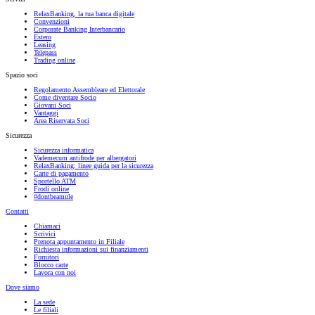
RelaxBanking, la tua banca digitale
Convenzioni
Corporate Banking Interbancario
Estero
Leasing
Telepass
Trading online
Spazio soci
Regolamento Assembleare ed Elettorale
Come diventare Socio
Giovani Soci
Vantaggi
Area Riservata Soci
Sicurezza
Sicurezza informatica
Vademecum antifrode per albergatori
RelaxBanking: linee guida per la sicurezza
Carte di pagamento
Sportello ATM
Frodi online
#dontbeamule
Contatti
Chiamaci
Scrivici
Prenota appuntamento in Filiale
Richiesta informazioni sui finanziamenti
Fornitori
Blocco carte
Lavora con noi
Dove siamo
La sede
Le filiali