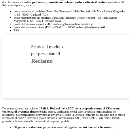
distribuzione assicurativa
può essere presentato un reclamo, anche mediante il modulo
scaricabile dal
link sotto riportato, a mezzo:
posta ordinaria all’indirizzo Banca San Francesco Ufficio Reclami - Via Viale Regina Margherita
n. 63 - 92024 Canicattì (AG)
posta raccomandata all’indirizzo Banca San Francesco Ufficio Reclami - Via Viale Regina
Margherita n. 63 - 92024 Canicattì (AG)
posta elettronica alla casella ufficioreclami@bancasanfrancesco.bcc.it
posta elettronica certificata (PEC) all’indirizzo 08969.reclami@actaliscertymail.it
FAX:
Scarica il modulo
per presentare il
Reclamo
Dopo aver ricevuto un reclamo, l‘
Ufficio Reclami della BCC invia tempestivamente al Cliente una
conferma di avvenuta ricezione
dello stesso, verificando se del caso la corretta legittimazione del
reclamante. Successivamente provvede ad inviare al Cliente la lettera di chiusura del reclamo con lo stesso
mezzo con il quale è pervenuto (posta ordinaria, raccomandata A/R , email o PEC, fax) entro i termini
previsti dalla normativa di riferimento di seguito riportati:
60 giorni
di calendario
per reclami aventi ad oggetto i
servizi bancari e finanziari;