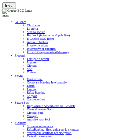
Invia
menu
La Banca
Chi siamo
La storia
Statuto sociale
Basilea 2 (informativa al pubblico)
Il Gruppo BCC Iccrea
Avvisi in bacheca
Investor relations
Informativa al pubblico
Etica di Gruppo e Whistleblowing
Prodotti
Famiglie e privati
Imprese
Giovani
Soci
Turismo
Servizi
Convenzioni
Corporate Banking Interbancario
Estero
Leasing
Relax Banking
Telepass
Trading online
Spazio Soci
Regolamento Assembleare ed Elettorale
Come diventare Socio
Giovani Soci
Vantaggi
Area riservata Soci
Sicurezza
Sicurezza informatica
RelaxBanking: linee guida per la sicurezza
Vademecum antifrode per albergatori
Carte di pagamento