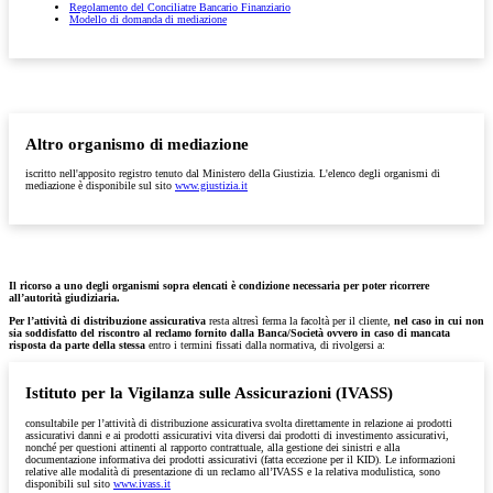
Regolamento del Conciliatre Bancario Finanziario
Modello di domanda di mediazione
Altro organismo di mediazione
iscritto nell'apposito registro tenuto dal Ministero della Giustizia. L'elenco degli organismi di
mediazione è disponibile sul sito
www.giustizia.it
Il ricorso a uno degli organismi sopra elencati è condizione necessaria per poter ricorrere
all’autorità giudiziaria.
Per l’attività di distribuzione assicurativa
resta altresì ferma la facoltà per il cliente,
nel caso in cui non
sia soddisfatto del riscontro al reclamo fornito dalla Banca/Società ovvero in caso di mancata
risposta da parte della stessa
entro i termini fissati dalla normativa, di rivolgersi a:
Istituto per la Vigilanza sulle Assicurazioni (IVASS)
consultabile per l’attività di distribuzione assicurativa svolta direttamente in relazione ai prodotti
assicurativi danni e ai prodotti assicurativi vita diversi dai prodotti di investimento assicurativi,
nonché per questioni attinenti al rapporto contrattuale, alla gestione dei sinistri e alla
documentazione informativa dei prodotti assicurativi (fatta eccezione per il KID). Le informazioni
relative alle modalità di presentazione di un reclamo all’IVASS e la relativa modulistica, sono
disponibili sul sito
www.ivass.it