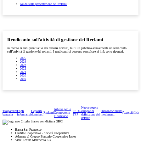
Guida sulla presentazione dei reclami
Rendiconto sull'attività di gestione dei Reclami
in merito ai dati quantitativi dei reclami ricevuti, la BCC pubblica annualmente un rendiconto
sull’attività di gestione dei reclami. I rendiconti si possono consultare ai link sotto riportati.
2025
2024
2023
2022
2021
2020
2019
Nuove regole
Arbitro per le
Trasparenza
Fogli
Depositi
PSD2-
europee di
Disconoscimento
Reclami
Controversie
Accessibilità
bancaria
informativi
dormienti
TPP
definizione del
movimenti
Finanziarie
default
Banca San Francesco
Credito Cooperativo - Società Cooperativa
Aderente al Gruppo Bancario Cooperativo Iccrea
Viale Regina Margherita, 63