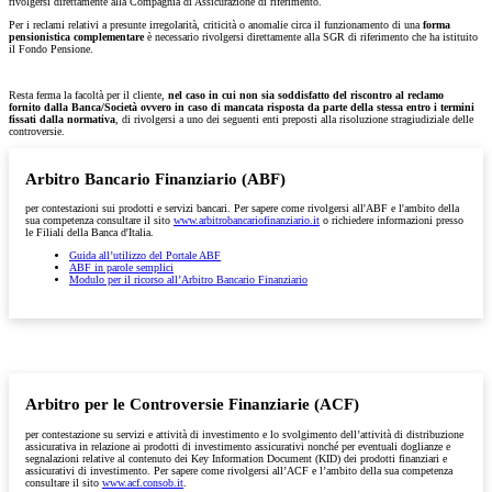
rivolgersi direttamente alla Compagnia di Assicurazione di riferimento.
Per i reclami relativi a presunte irregolarità, criticità o anomalie circa il funzionamento di una
forma
pensionistica complementare
è necessario rivolgersi direttamente alla SGR di riferimento che ha istituito
il Fondo Pensione.
Resta ferma la facoltà per il cliente,
nel caso in cui non sia soddisfatto del riscontro al reclamo
fornito dalla Banca/Società ovvero in caso di mancata risposta da parte della stessa entro i termini
fissati dalla normativa
, di rivolgersi a uno dei seguenti enti preposti alla risoluzione stragiudiziale delle
controversie.
Arbitro Bancario Finanziario (ABF)
per contestazioni sui prodotti e servizi bancari. Per sapere come rivolgersi all'ABF e l'ambito della
sua competenza consultare il sito
www.arbitrobancariofinanziario.it
o richiedere informazioni presso
le Filiali della Banca d'Italia.
Guida all’utilizzo del Portale ABF
ABF in parole semplici
Modulo per il ricorso all’Arbitro Bancario Finanziario
Arbitro per le Controversie Finanziarie (ACF)
per contestazione su servizi e attività di investimento e lo svolgimento dell’attività di distribuzione
assicurativa in relazione ai prodotti di investimento assicurativi nonché per eventuali doglianze e
segnalazioni relative al contenuto dei Key Information Document (KID) dei prodotti finanziari e
assicurativi di investimento. Per sapere come rivolgersi all’ACF e l’ambito della sua competenza
consultare il sito
www.acf.consob.it
.