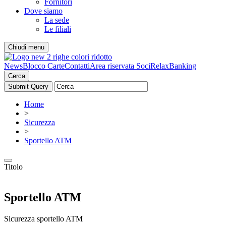
Fornitori
Dove siamo
La sede
Le filiali
Chiudi menu
News
Blocco Carte
Contatti
Area riservata Soci
RelaxBanking
Cerca
Home
>
Sicurezza
>
Sportello ATM
Titolo
Sportello ATM
Sicurezza sportello ATM