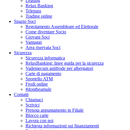
Leasing
Relax Banking
Telepass
Trading online
Spazio Soci
Regolamento Assembleare ed Elettorale
Come diventare Socio
Giovani Soci
Vantaggi
Area riservata Soci
Sicurezza
Sicurezza informatica
RelaxBanking: linee guida per la sicurezza
Vademecum antifrode per albergatori
Carte di pagamento
Sportello ATM
Frodi online
#dontbeamule
Contatti
Chiamaci
Scrivici
Prenota appuntamento in Filiale
Blocco carte
Lavora con noi
Richiesta informazioni sui finanziamenti