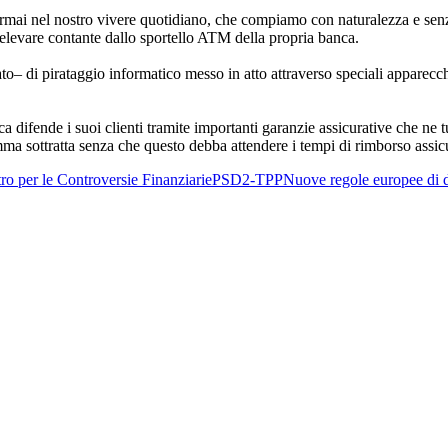
rmai nel nostro vivere quotidiano, che compiamo con naturalezza e senza 
relevare contante dallo sportello ATM della propria banca.
itato– di pirataggio informatico messo in atto attraverso speciali apparecch
ca difende i suoi clienti tramite importanti garanzie assicurative che ne
somma sottratta senza che questo debba attendere i tempi di rimborso assicu
ro per le Controversie Finanziarie
PSD2-TPP
Nuove regole europee di d