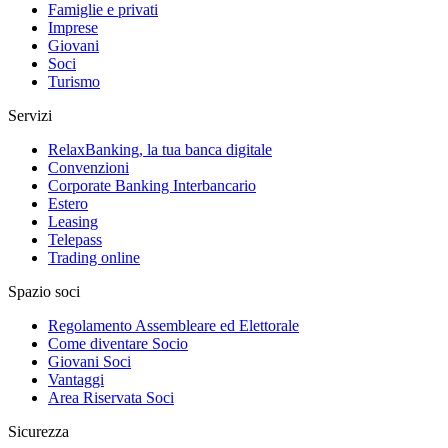
Famiglie e privati
Imprese
Giovani
Soci
Turismo
Servizi
RelaxBanking, la tua banca digitale
Convenzioni
Corporate Banking Interbancario
Estero
Leasing
Telepass
Trading online
Spazio soci
Regolamento Assembleare ed Elettorale
Come diventare Socio
Giovani Soci
Vantaggi
Area Riservata Soci
Sicurezza