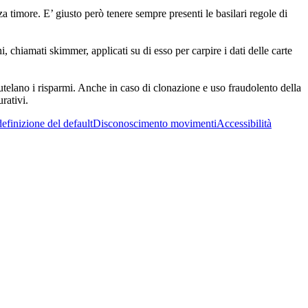
timore. E’ giusto però tenere sempre presenti le basilari regole di
i, chiamati skimmer, applicati su di esso per carpire i dati delle carte
 tutelano i risparmi. Anche in caso di clonazione e uso fraudolento della
rativi.
efinizione del default
Disconoscimento movimenti
Accessibilità