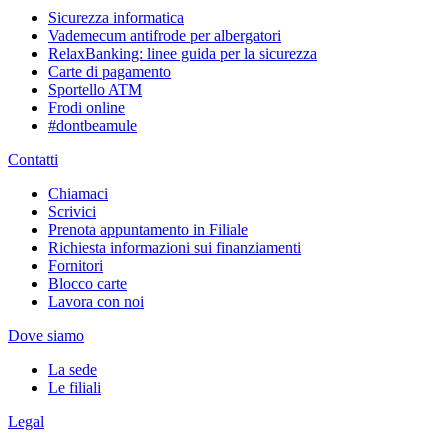
Sicurezza informatica
Vademecum antifrode per albergatori
RelaxBanking: linee guida per la sicurezza
Carte di pagamento
Sportello ATM
Frodi online
#dontbeamule
Contatti
Chiamaci
Scrivici
Prenota appuntamento in Filiale
Richiesta informazioni sui finanziamenti
Fornitori
Blocco carte
Lavora con noi
Dove siamo
La sede
Le filiali
Legal