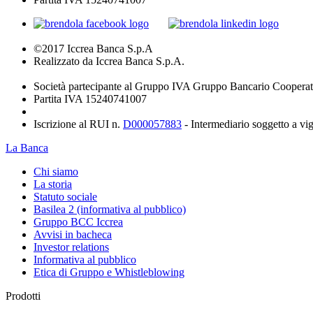
©2017 Iccrea Banca S.p.A
Realizzato da Iccrea Banca S.p.A.
Società partecipante al Gruppo IVA Gruppo Bancario Cooperat
Partita IVA 15240741007
Iscrizione al RUI n.
D000057883
- Intermediario soggetto a v
La Banca
Chi siamo
La storia
Statuto sociale
Basilea 2 (informativa al pubblico)
Gruppo BCC Iccrea
Avvisi in bacheca
Investor relations
Informativa al pubblico
Etica di Gruppo e Whistleblowing
Prodotti