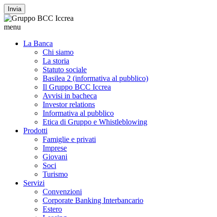
Invia
menu
La Banca
Chi siamo
La storia
Statuto sociale
Basilea 2 (informativa al pubblico)
Il Gruppo BCC Iccrea
Avvisi in bacheca
Investor relations
Informativa al pubblico
Etica di Gruppo e Whistleblowing
Prodotti
Famiglie e privati
Imprese
Giovani
Soci
Turismo
Servizi
Convenzioni
Corporate Banking Interbancario
Estero