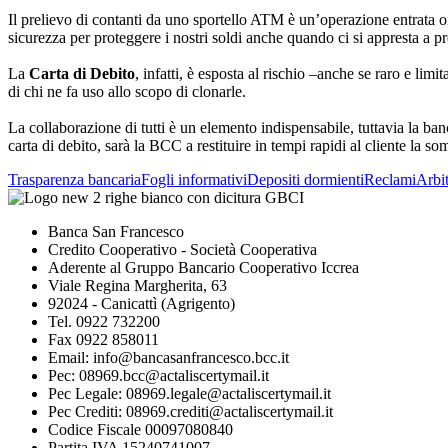
Il prelievo di contanti da uno sportello ATM è un’operazione entrata o
sicurezza per proteggere i nostri soldi anche quando ci si appresta a p
La
Carta di Debito
, infatti, è esposta al rischio –anche se raro e lim
di chi ne fa uso allo scopo di clonarle.
La collaborazione di tutti è un elemento indispensabile, tuttavia la ban
carta di debito, sarà la BCC a restituire in tempi rapidi al cliente la 
Trasparenza bancaria
Fogli informativi
Depositi dormienti
Reclami
Arbit
Banca San Francesco
Credito Cooperativo - Società Cooperativa
Aderente al Gruppo Bancario Cooperativo Iccrea
Viale Regina Margherita, 63
92024 - Canicattì (Agrigento)
Tel. 0922 732200
Fax 0922 858011
Email: info@bancasanfrancesco.bcc.it
Pec: 08969.bcc@actaliscertymail.it
Pec Legale: 08969.legale@actaliscertymail.it
Pec Crediti: 08969.crediti@actaliscertymail.it
Codice Fiscale 00097080840
Partita IVA 15240741007