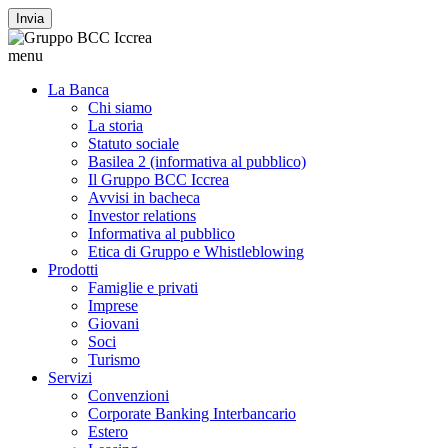
Invia
menu
La Banca
Chi siamo
La storia
Statuto sociale
Basilea 2 (informativa al pubblico)
Il Gruppo BCC Iccrea
Avvisi in bacheca
Investor relations
Informativa al pubblico
Etica di Gruppo e Whistleblowing
Prodotti
Famiglie e privati
Imprese
Giovani
Soci
Turismo
Servizi
Convenzioni
Corporate Banking Interbancario
Estero