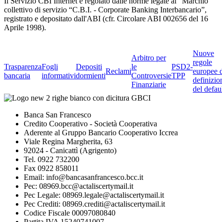
Il Servizio CBI Internet è regolato dalle norme legate al “Marchio”
collettivo di servizio “C.B.I. - Corporate Banking Interbancario”,
registrato e depositato dall'ABI (cfr. Circolare ABI 002656 del 16
Aprile 1998).
Nuove
Arbitro per
regole
Trasparenza
Fogli
Depositi
le
PSD2-
Reclami
europee 
bancaria
informativi
dormienti
Controversie
TPP
definizio
Finanziarie
del defau
Banca San Francesco
Credito Cooperativo - Società Cooperativa
Aderente al Gruppo Bancario Cooperativo Iccrea
Viale Regina Margherita, 63
92024 - Canicattì (Agrigento)
Tel. 0922 732200
Fax 0922 858011
Email: info@bancasanfrancesco.bcc.it
Pec: 08969.bcc@actaliscertymail.it
Pec Legale: 08969.legale@actaliscertymail.it
Pec Crediti: 08969.crediti@actaliscertymail.it
Codice Fiscale 00097080840
Partita IVA 15240741007