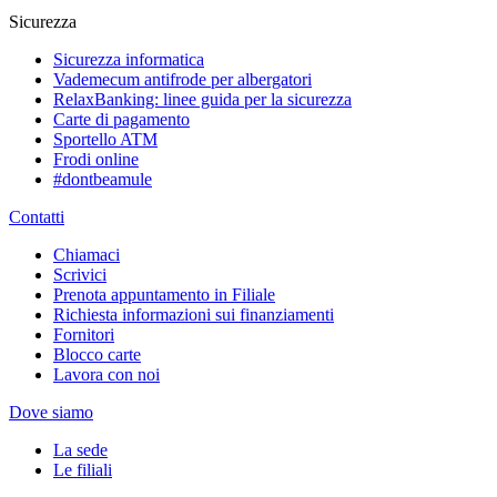
Sicurezza
Sicurezza informatica
Vademecum antifrode per albergatori
RelaxBanking: linee guida per la sicurezza
Carte di pagamento
Sportello ATM
Frodi online
#dontbeamule
Contatti
Chiamaci
Scrivici
Prenota appuntamento in Filiale
Richiesta informazioni sui finanziamenti
Fornitori
Blocco carte
Lavora con noi
Dove siamo
La sede
Le filiali