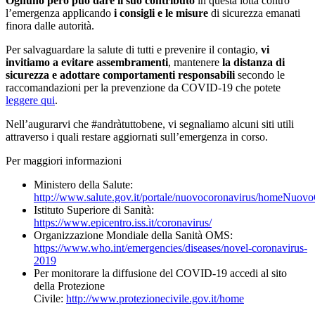
Ognuno però può dare il suo contributo
in questa lotta contro
l’emergenza applicando
i consigli e le misure
di sicurezza emanati
finora dalle autorità.
Per salvaguardare la salute di tutti e prevenire il contagio,
vi
invitiamo a evitare assembramenti
, mantenere
la distanza di
sicurezza e adottare comportamenti responsabili
secondo le
raccomandazioni per la prevenzione da COVID-19 che potete
leggere qui
.
Nell’augurarvi che #andràtuttobene, vi segnaliamo alcuni siti utili
attraverso i quali restare aggiornati sull’emergenza in corso.
Per maggiori informazioni
Ministero della Salute:
http://www.salute.gov.it/portale/nuovocoronavirus/homeNuovo
Istituto Superiore di Sanità:
https://www.epicentro.iss.it/coronavirus/
Organizzazione Mondiale della Sanità OMS:
https://www.who.int/emergencies/diseases/novel-coronavirus-
2019
Per monitorare la diffusione del COVID-19 accedi al sito
della Protezione
Civile:
http://www.protezionecivile.gov.it/home