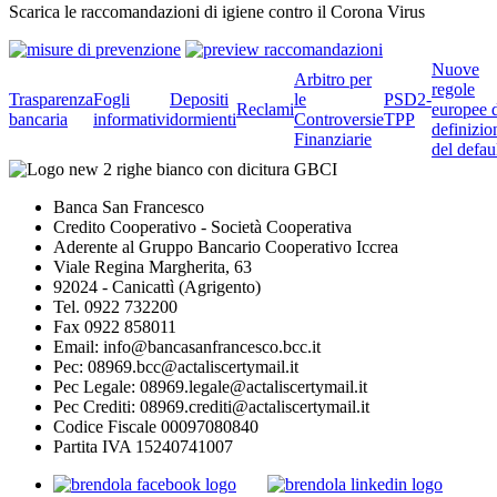
Scarica le raccomandazioni di igiene contro il Corona Virus
Nuove
Arbitro per
regole
Trasparenza
Fogli
Depositi
le
PSD2-
Reclami
europee 
bancaria
informativi
dormienti
Controversie
TPP
definizio
Finanziarie
del defau
Banca San Francesco
Credito Cooperativo - Società Cooperativa
Aderente al Gruppo Bancario Cooperativo Iccrea
Viale Regina Margherita, 63
92024 - Canicattì (Agrigento)
Tel. 0922 732200
Fax 0922 858011
Email: info@bancasanfrancesco.bcc.it
Pec: 08969.bcc@actaliscertymail.it
Pec Legale: 08969.legale@actaliscertymail.it
Pec Crediti: 08969.crediti@actaliscertymail.it
Codice Fiscale 00097080840
Partita IVA 15240741007