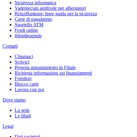
Sicurezza informatica
Vademecum antifrode per albergatori
RelaxBanking: linee guida per la sicurezza
Carte di pagamento
Sportello ATM
Frodi online
#dontbeamule
Contatti
Chiamaci
Scrivici
Prenota appuntamento in Filiale
Richiesta informazioni sui finanziamenti
Fornitori
Blocco carte
Lavora con noi
Dove siamo
La sede
Le filiali
Legal
Dati societari