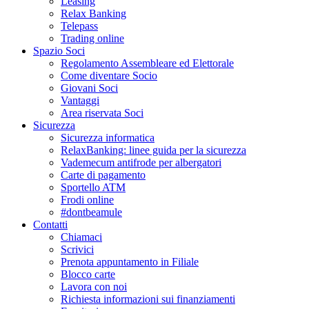
Leasing
Relax Banking
Telepass
Trading online
Spazio Soci
Regolamento Assembleare ed Elettorale
Come diventare Socio
Giovani Soci
Vantaggi
Area riservata Soci
Sicurezza
Sicurezza informatica
RelaxBanking: linee guida per la sicurezza
Vademecum antifrode per albergatori
Carte di pagamento
Sportello ATM
Frodi online
#dontbeamule
Contatti
Chiamaci
Scrivici
Prenota appuntamento in Filiale
Blocco carte
Lavora con noi
Richiesta informazioni sui finanziamenti