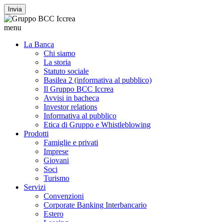
Invia
menu
La Banca
Chi siamo
La storia
Statuto sociale
Basilea 2 (informativa al pubblico)
Il Gruppo BCC Iccrea
Avvisi in bacheca
Investor relations
Informativa al pubblico
Etica di Gruppo e Whistleblowing
Prodotti
Famiglie e privati
Imprese
Giovani
Soci
Turismo
Servizi
Convenzioni
Corporate Banking Interbancario
Estero