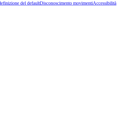
efinizione del default
Disconoscimento movimenti
Accessibilità