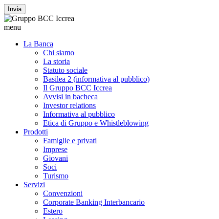
Invia
menu
La Banca
Chi siamo
La storia
Statuto sociale
Basilea 2 (informativa al pubblico)
Il Gruppo BCC Iccrea
Avvisi in bacheca
Investor relations
Informativa al pubblico
Etica di Gruppo e Whistleblowing
Prodotti
Famiglie e privati
Imprese
Giovani
Soci
Turismo
Servizi
Convenzioni
Corporate Banking Interbancario
Estero