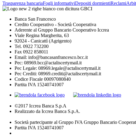
Trasparenza bancaria
Fogli informativi
Depositi dormienti
Reclami
Arbit
Banca San Francesco
Credito Cooperativo - Società Cooperativa
Aderente al Gruppo Bancario Cooperativo Iccrea
Viale Regina Margherita, 63
92024 - Canicattì (Agrigento)
Tel. 0922 732200
Fax 0922 858011
Email: info@bancasanfrancesco.bcc.it
Pec: 08969.bcc@actaliscertymail.it
Pec Legale: 08969.legale@actaliscertymail.it
Pec Crediti: 08969.crediti@actaliscertymail.it
Codice Fiscale 00097080840
Partita IVA 15240741007
©2017 Iccrea Banca S.p.A
Realizzato da Iccrea Banca S.p.A.
Società partecipante al Gruppo IVA Gruppo Bancario Cooperat
Partita IVA 15240741007