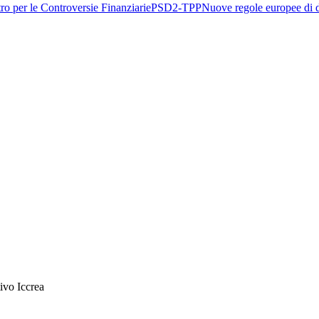
ro per le Controversie Finanziarie
PSD2-TPP
Nuove regole europee di d
ivo Iccrea