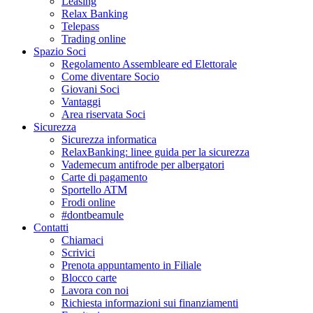
Leasing
Relax Banking
Telepass
Trading online
Spazio Soci
Regolamento Assembleare ed Elettorale
Come diventare Socio
Giovani Soci
Vantaggi
Area riservata Soci
Sicurezza
Sicurezza informatica
RelaxBanking: linee guida per la sicurezza
Vademecum antifrode per albergatori
Carte di pagamento
Sportello ATM
Frodi online
#dontbeamule
Contatti
Chiamaci
Scrivici
Prenota appuntamento in Filiale
Blocco carte
Lavora con noi
Richiesta informazioni sui finanziamenti