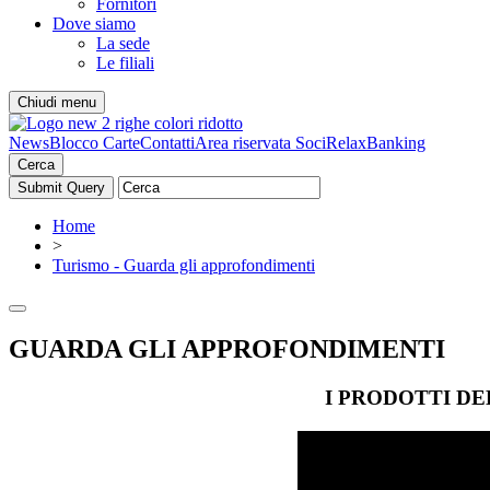
Fornitori
Dove siamo
La sede
Le filiali
Chiudi menu
News
Blocco Carte
Contatti
Area riservata Soci
RelaxBanking
Cerca
Home
>
Turismo - Guarda gli approfondimenti
GUARDA GLI APPROFONDIMENTI
I PRODOTTI D