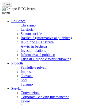
Invia
menu
La Banca
Chi siamo
La storia
Statuto sociale
Basilea 2 (informativa al pubblico)
Il Gruppo BCC Iccrea
Avvisi in bacheca
Investor relations
Informativa al pubblico
Etica di Gruppo e Whistleblowing
Prodotti
Famiglie e privati
Imprese
Giovani
Soci
Turismo
Servizi
Convenzioni
Corporate Banking Interbancario
Estero