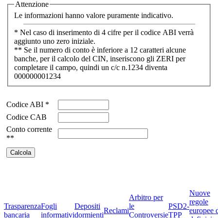
Attenzione
Le informazioni hanno valore puramente indicativo.
* Nel caso di inserimento di 4 cifre per il codice ABI verrà
aggiunto uno zero iniziale.
** Se il numero di conto è inferiore a 12 caratteri alcune
banche, per il calcolo del CIN, inseriscono gli ZERI per
completare il campo, quindi un c/c n.1234 diventa
000000001234
Codice ABI *
Codice CAB
Conto corrente
**
Nuove
Arbitro per
regole
Trasparenza
Fogli
Depositi
le
PSD2-
Reclami
europee 
bancaria
informativi
dormienti
Controversie
TPP