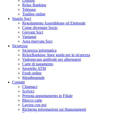
Leasing
Relax Banking
Telepass
Trading online
Spazio Soci
Regolamento Assembleare ed Elettorale
Come diventare Socio
Giovani Soci
Vantaggi
Area riservata Soci
Sicurezza
Sicurezza informatica
RelaxBanking: linee guida per la sicurezza
Vademecum antifrode per albergatori
Carte di pagamento
Sportello ATM
Frodi online
#dontbeamule
Contatti
Chiamaci
Scrivici
Prenota appuntamento in Filiale
Blocco carte
Lavora con noi
Richiesta informazioni sui finanziamenti