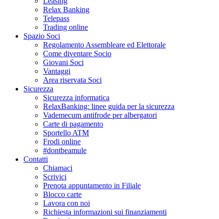
Leasing
Relax Banking
Telepass
Trading online
Spazio Soci
Regolamento Assembleare ed Elettorale
Come diventare Socio
Giovani Soci
Vantaggi
Area riservata Soci
Sicurezza
Sicurezza informatica
RelaxBanking: linee guida per la sicurezza
Vademecum antifrode per albergatori
Carte di pagamento
Sportello ATM
Frodi online
#dontbeamule
Contatti
Chiamaci
Scrivici
Prenota appuntamento in Filiale
Blocco carte
Lavora con noi
Richiesta informazioni sui finanziamenti