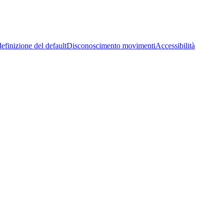
efinizione del default
Disconoscimento movimenti
Accessibilità