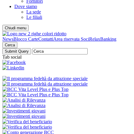
Fornitori
Dove siamo
La sede
Le filiali
Chiudi menu
News
Blocco Carte
Contatti
Area riservata Soci
RelaxBanking
Cerca
Tab social