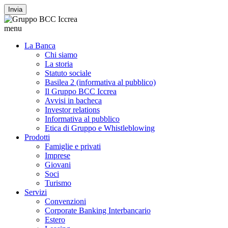
Invia
menu
La Banca
Chi siamo
La storia
Statuto sociale
Basilea 2 (informativa al pubblico)
Il Gruppo BCC Iccrea
Avvisi in bacheca
Investor relations
Informativa al pubblico
Etica di Gruppo e Whistleblowing
Prodotti
Famiglie e privati
Imprese
Giovani
Soci
Turismo
Servizi
Convenzioni
Corporate Banking Interbancario
Estero