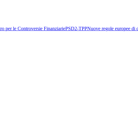
ro per le Controversie Finanziarie
PSD2-TPP
Nuove regole europee di d