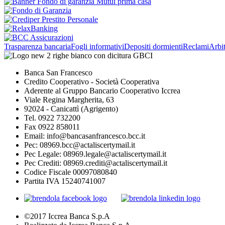
Trasparenza bancaria
Fogli informativi
Depositi dormienti
Reclami
Arbit
Banca San Francesco
Credito Cooperativo - Società Cooperativa
Aderente al Gruppo Bancario Cooperativo Iccrea
Viale Regina Margherita, 63
92024 - Canicattì (Agrigento)
Tel. 0922 732200
Fax 0922 858011
Email: info@bancasanfrancesco.bcc.it
Pec: 08969.bcc@actaliscertymail.it
Pec Legale: 08969.legale@actaliscertymail.it
Pec Crediti: 08969.crediti@actaliscertymail.it
Codice Fiscale 00097080840
Partita IVA 15240741007
©2017 Iccrea Banca S.p.A