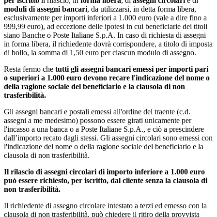
per iscritto
il rilascio, in
forma libera
, di
assegni circolari
e di
moduli di assegni bancari
, da utilizzarsi, in detta forma libera,
esclusivamente per importi inferiori a 1.000 euro (vale a dire fino a
999,99 euro), ad eccezione delle ipotesi in cui beneficiarie dei titoli
siano Banche o Poste Italiane S.p.A. In caso di richiesta di assegni
in forma libera, il richiedente dovrà corrispondere, a titolo di imposta
di bollo, la somma di 1,50 euro per ciascun modulo di assegno.
Resta fermo che
tutti gli assegni bancari emessi per importi pari
o superiori a 1.000 euro devono recare l'indicazione del nome o
della ragione sociale del beneficiario e la clausola di non
trasferibilità.
Gli assegni bancari e postali emessi all'ordine del traente (c.d.
assegni a me medesimo) possono essere girati unicamente per
l'incasso a una banca o a Poste Italiane S.p.A., e ciò a prescindere
dall’importo recato dagli stessi. Gli assegni circolari sono emessi con
l'indicazione del nome o della ragione sociale del beneficiario e la
clausola di non trasferibilità.
Il rilascio di assegni circolari di importo inferiore a 1.000 euro
può essere richiesto, per iscritto, dal cliente senza la clausola di
non trasferibilità.
Il richiedente di assegno circolare intestato a terzi ed emesso con la
clausola di non trasferibilità, può chiedere il ritiro della provvista