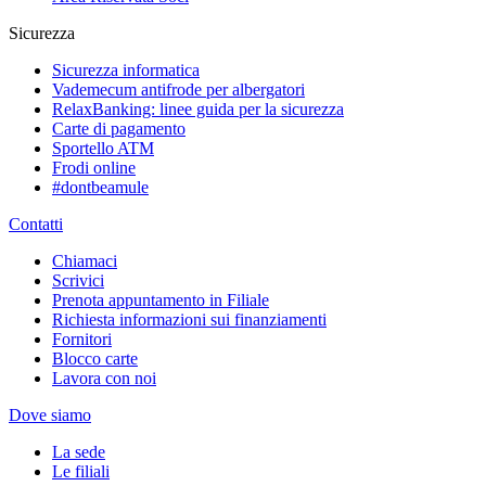
Sicurezza
Sicurezza informatica
Vademecum antifrode per albergatori
RelaxBanking: linee guida per la sicurezza
Carte di pagamento
Sportello ATM
Frodi online
#dontbeamule
Contatti
Chiamaci
Scrivici
Prenota appuntamento in Filiale
Richiesta informazioni sui finanziamenti
Fornitori
Blocco carte
Lavora con noi
Dove siamo
La sede
Le filiali