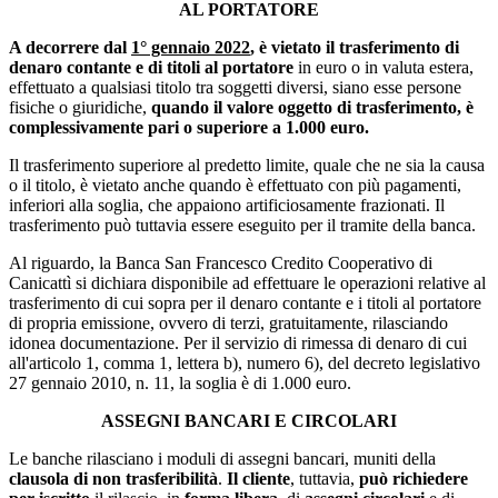
AL PORTATORE
A decorrere dal
1° gennaio 2022
, è vietato il trasferimento di
denaro contante e di titoli al portatore
in euro o in valuta estera,
effettuato a qualsiasi titolo tra soggetti diversi, siano esse persone
fisiche o giuridiche,
quando il valore oggetto di trasferimento, è
complessivamente pari o superiore a 1.000 euro.
Il trasferimento superiore al predetto limite, quale che ne sia la causa
o il titolo, è vietato anche quando è effettuato con più pagamenti,
inferiori alla soglia, che appaiono artificiosamente frazionati. Il
trasferimento può tuttavia essere eseguito per il tramite della banca.
Al riguardo, la Banca San Francesco Credito Cooperativo di
Canicattì si dichiara disponibile ad effettuare le operazioni relative al
trasferimento di cui sopra per il denaro contante e i titoli al portatore
di propria emissione, ovvero di terzi, gratuitamente, rilasciando
idonea documentazione. Per il servizio di rimessa di denaro di cui
all'articolo 1, comma 1, lettera b), numero 6), del decreto legislativo
27 gennaio 2010, n. 11, la soglia è di 1.000 euro.
ASSEGNI BANCARI E CIRCOLARI
Le banche rilasciano i moduli di assegni bancari, muniti della
clausola di non trasferibilità
.
Il cliente
, tuttavia,
può richiedere