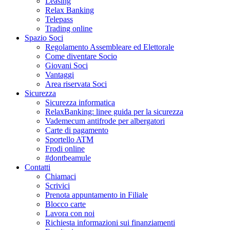
Leasing
Relax Banking
Telepass
Trading online
Spazio Soci
Regolamento Assembleare ed Elettorale
Come diventare Socio
Giovani Soci
Vantaggi
Area riservata Soci
Sicurezza
Sicurezza informatica
RelaxBanking: linee guida per la sicurezza
Vademecum antifrode per albergatori
Carte di pagamento
Sportello ATM
Frodi online
#dontbeamule
Contatti
Chiamaci
Scrivici
Prenota appuntamento in Filiale
Blocco carte
Lavora con noi
Richiesta informazioni sui finanziamenti