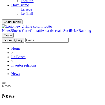
Fornitori
Dove siamo
La sede
Le filiali
Chiudi menu
News
Blocco Carte
Contatti
Area riservata Soci
RelaxBanking
Cerca
Home
>
La Banca
>
Investor relations
>
News
News
News