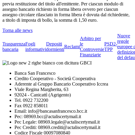
previa restituzione del titolo all'emittente. Per ciascun modulo di
assegno bancario richiesto in forma libera ovvero per ciascun
assegno circolare rilasciato in forma libera è dovuta dal richiedente,
a titolo di imposta di bollo, la somma di 1,50 euro.
Torna alle news
Nuove
Arbitro per
regole
Trasparenza
Fogli
Depositi
le
PSD2-
Reclami
europee 
bancaria
informativi
dormienti
Controversie
TPP
definizio
Finanziarie
del defau
Banca San Francesco
Credito Cooperativo - Società Cooperativa
Aderente al Gruppo Bancario Cooperativo Iccrea
Viale Regina Margherita, 63
92024 - Canicattì (Agrigento)
Tel. 0922 732200
Fax 0922 858011
Email: info@bancasanfrancesco.bcc.it
Pec: 08969.bcc@actaliscertymail.it
Pec Legale: 08969.legale@actaliscertymail.it
Pec Crediti: 08969.crediti@actaliscertymail.it
Codice Fiscale 00097080840