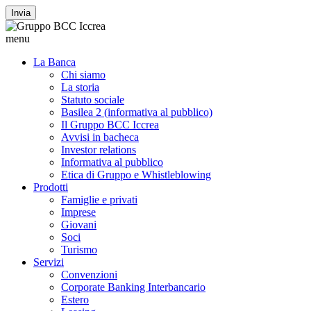
Invia
menu
La Banca
Chi siamo
La storia
Statuto sociale
Basilea 2 (informativa al pubblico)
Il Gruppo BCC Iccrea
Avvisi in bacheca
Investor relations
Informativa al pubblico
Etica di Gruppo e Whistleblowing
Prodotti
Famiglie e privati
Imprese
Giovani
Soci
Turismo
Servizi
Convenzioni
Corporate Banking Interbancario
Estero