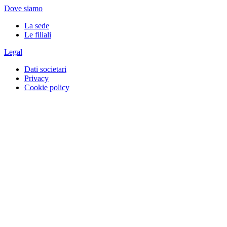
Dove siamo
La sede
Le filiali
Legal
Dati societari
Privacy
Cookie policy