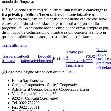
mondo dell’impresa.
C’è già, dicono i detrattori della lettera,
una naturale convergenza
tra privati, pubblico e Terzo settore
. Le tante iniziative nate
dall’incontro tra queste tre dimensioni dimostrano che ciò che serve
è trovare una sintesi soddisfacente e strumenti a supporto della
progettualità. Lo chiedono anche i cittadini che ormai, sempre di più,
distinguono tra dichiarazioni d’intenti e azioni concrete. Per loro in
quanto cittadini-consumatori, per la società e per il pianeta.
Torna alle news
Nuove
Arbitro per
regole
Trasparenza
Fogli
Depositi
le
PSD2-
Reclami
europee 
bancaria
informativi
dormienti
Controversie
TPP
definizio
Finanziarie
del defau
Banca San Francesco
Credito Cooperativo - Società Cooperativa
Aderente al Gruppo Bancario Cooperativo Iccrea
Viale Regina Margherita, 63
92024 - Canicattì (Agrigento)
Tel. 0922 732200
Fax 0922 858011