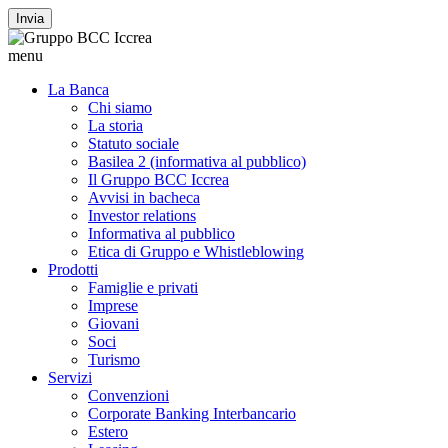
Invia
menu
La Banca
Chi siamo
La storia
Statuto sociale
Basilea 2 (informativa al pubblico)
Il Gruppo BCC Iccrea
Avvisi in bacheca
Investor relations
Informativa al pubblico
Etica di Gruppo e Whistleblowing
Prodotti
Famiglie e privati
Imprese
Giovani
Soci
Turismo
Servizi
Convenzioni
Corporate Banking Interbancario
Estero