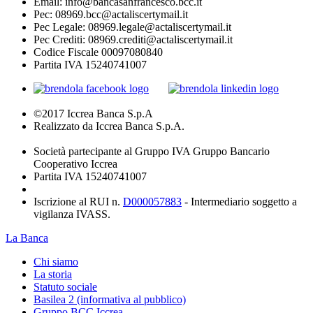
Email: info@bancasanfrancesco.bcc.it
Pec: 08969.bcc@actaliscertymail.it
Pec Legale: 08969.legale@actaliscertymail.it
Pec Crediti: 08969.crediti@actaliscertymail.it
Codice Fiscale 00097080840
Partita IVA 15240741007
©2017 Iccrea Banca S.p.A
Realizzato da Iccrea Banca S.p.A.
Società partecipante al Gruppo IVA Gruppo Bancario
Cooperativo Iccrea
Partita IVA 15240741007
Iscrizione al RUI n.
D000057883
- Intermediario soggetto a
vigilanza IVASS.
La Banca
Chi siamo
La storia
Statuto sociale
Basilea 2 (informativa al pubblico)
Gruppo BCC Iccrea