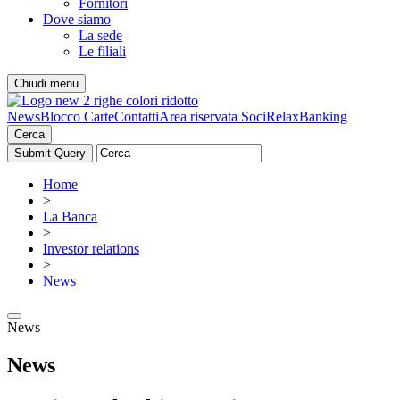
Fornitori
Dove siamo
La sede
Le filiali
Chiudi menu
News
Blocco Carte
Contatti
Area riservata Soci
RelaxBanking
Cerca
Home
>
La Banca
>
Investor relations
>
News
News
News