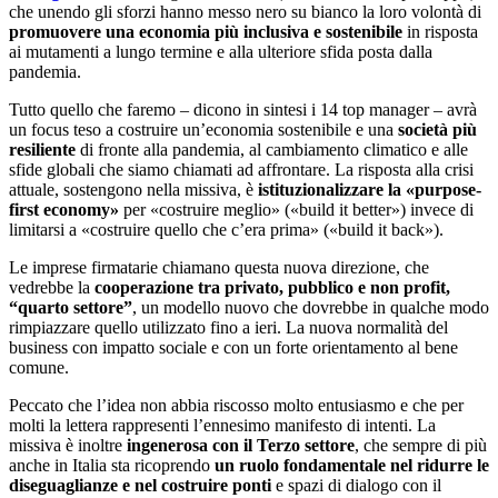
che unendo gli sforzi hanno messo nero su bianco la loro volontà di
promuovere una economia più inclusiva e sostenibile
in risposta
ai mutamenti a lungo termine e alla ulteriore sfida posta dalla
pandemia.
Tutto quello che faremo – dicono in sintesi i 14 top manager – avrà
un focus teso a costruire un’economia sostenibile e una
società più
resiliente
di fronte alla pandemia, al cambiamento climatico e alle
sfide globali che siamo chiamati ad affrontare. La risposta alla crisi
attuale, sostengono nella missiva, è
istituzionalizzare la «purpose-
first economy»
per «costruire meglio» («build it better») invece di
limitarsi a «costruire quello che c’era prima» («build it back»).
Le imprese firmatarie chiamano questa nuova direzione, che
vedrebbe la
cooperazione tra privato, pubblico e non profit,
“quarto settore”
, un modello nuovo che dovrebbe in qualche modo
rimpiazzare quello utilizzato fino a ieri. La nuova normalità del
business con impatto sociale e con un forte orientamento al bene
comune.
Peccato che l’idea non abbia riscosso molto entusiasmo e che per
molti la lettera rappresenti l’ennesimo manifesto di intenti. La
missiva è inoltre
ingenerosa con il Terzo settore
, che sempre di più
anche in Italia sta ricoprendo
un ruolo fondamentale nel ridurre le
diseguaglianze e nel costruire ponti
e spazi di dialogo con il