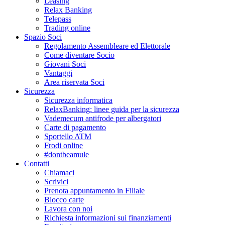
Leasing
Relax Banking
Telepass
Trading online
Spazio Soci
Regolamento Assembleare ed Elettorale
Come diventare Socio
Giovani Soci
Vantaggi
Area riservata Soci
Sicurezza
Sicurezza informatica
RelaxBanking: linee guida per la sicurezza
Vademecum antifrode per albergatori
Carte di pagamento
Sportello ATM
Frodi online
#dontbeamule
Contatti
Chiamaci
Scrivici
Prenota appuntamento in Filiale
Blocco carte
Lavora con noi
Richiesta informazioni sui finanziamenti