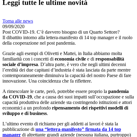
Leggi tutte le ultime novità
Torna alle news
09/09/2020
Post COVID-19. C’è davvero bisogno di un Quarto Settore?
Il dibattito intorno alla lettera-manifesto di 14 top manager e il ruolo
della cooperazione nel post pandemia.
Grazie agli esempi di Olivetti e Mattei, in Italia abbiamo molta
familiarità con i concetti di
economia civile
e di
responsabilità
sociale d’impresa
. D’altra parte, è vero che negli ultimi decenni
l’eredità dei due capitani d’industria è stata lasciata da parte mentre
contemporaneamente diminuiva la capacità del nostro Paese di fare
innovazione. Una coincidenza che fa riflettere.
A rimescolare le carte, però, potrebbe essere proprio la
pandemia
da COVID-19
, che a causa dei suoi impatti sull’occupazione e sulla
capacità produttiva delle aziende sta costringendo istituzioni e attori
economici a un profondo
ripensamento dei rispettivi modelli di
sviluppo e di business
.
L’ultimo evento di richiamo per gli addetti ai lavori è stata la
pubblicazione di
una “lettera-manifesto” firmata da 14 top
manager
di altrettante grandi aziende (nessuna italiana, purtroppo)