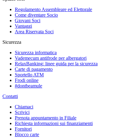
Regolamento Assembleare ed Elettorale
Come diventare Socio
Giovani Soci
Vantaggi
Area Riservata Soci
Sicurezza
Sicurezza informatica
Vademecum antifrode per albergatori
RelaxBanking: linee guida per la sicurezza
Carte di pagamento
Sportello ATM
Frodi online
#dontbeamule
Contatti
Chiamaci
Scrivici
Prenota appuntamento in Filiale
Richiesta informazioni sui finanziamenti
Fornitori
Blocco carte