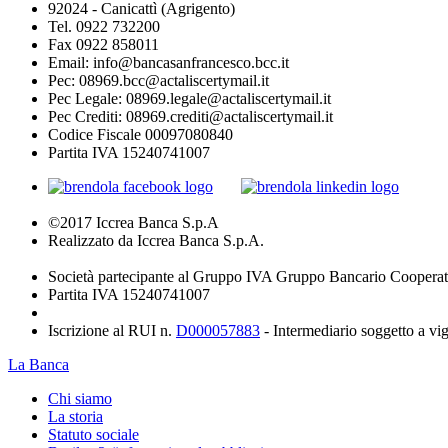
92024 - Canicattì (Agrigento)
Tel. 0922 732200
Fax 0922 858011
Email: info@bancasanfrancesco.bcc.it
Pec: 08969.bcc@actaliscertymail.it
Pec Legale: 08969.legale@actaliscertymail.it
Pec Crediti: 08969.crediti@actaliscertymail.it
Codice Fiscale 00097080840
Partita IVA 15240741007
©2017 Iccrea Banca S.p.A
Realizzato da Iccrea Banca S.p.A.
Società partecipante al Gruppo IVA Gruppo Bancario Cooperat
Partita IVA 15240741007
Iscrizione al RUI n.
D000057883
- Intermediario soggetto a v
La Banca
Chi siamo
La storia
Statuto sociale