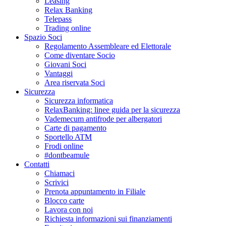
Leasing
Relax Banking
Telepass
Trading online
Spazio Soci
Regolamento Assembleare ed Elettorale
Come diventare Socio
Giovani Soci
Vantaggi
Area riservata Soci
Sicurezza
Sicurezza informatica
RelaxBanking: linee guida per la sicurezza
Vademecum antifrode per albergatori
Carte di pagamento
Sportello ATM
Frodi online
#dontbeamule
Contatti
Chiamaci
Scrivici
Prenota appuntamento in Filiale
Blocco carte
Lavora con noi
Richiesta informazioni sui finanziamenti