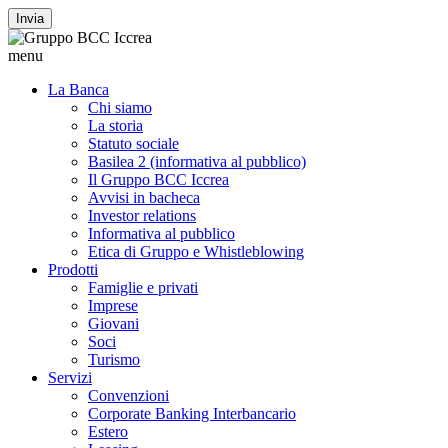
Invia
menu
La Banca
Chi siamo
La storia
Statuto sociale
Basilea 2 (informativa al pubblico)
Il Gruppo BCC Iccrea
Avvisi in bacheca
Investor relations
Informativa al pubblico
Etica di Gruppo e Whistleblowing
Prodotti
Famiglie e privati
Imprese
Giovani
Soci
Turismo
Servizi
Convenzioni
Corporate Banking Interbancario
Estero