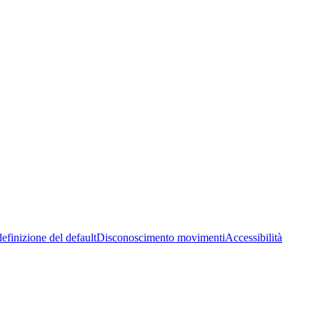
efinizione del default
Disconoscimento movimenti
Accessibilità