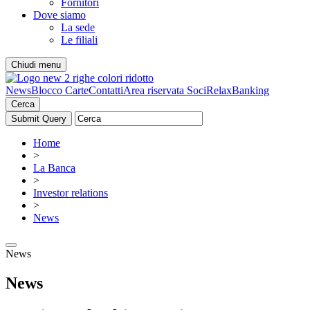
Fornitori
Dove siamo
La sede
Le filiali
Chiudi menu
News
Blocco Carte
Contatti
Area riservata Soci
RelaxBanking
Cerca
Home
>
La Banca
>
Investor relations
>
News
News
News