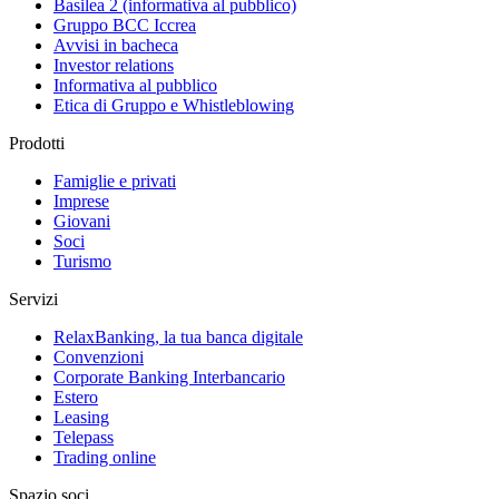
Basilea 2 (informativa al pubblico)
Gruppo BCC Iccrea
Avvisi in bacheca
Investor relations
Informativa al pubblico
Etica di Gruppo e Whistleblowing
Prodotti
Famiglie e privati
Imprese
Giovani
Soci
Turismo
Servizi
RelaxBanking, la tua banca digitale
Convenzioni
Corporate Banking Interbancario
Estero
Leasing
Telepass
Trading online
Spazio soci