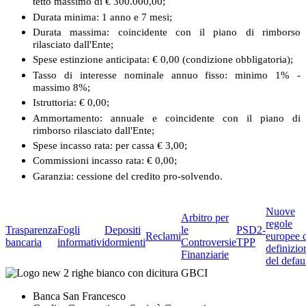
tetto massimo di € 300.000,00;
Durata minima: 1 anno e 7 mesi;
Durata massima: coincidente con il piano di rimborso
rilasciato dall'Ente;
Spese estinzione anticipata: € 0,00 (condizione obbligatoria);
Tasso di interesse nominale annuo fisso: minimo 1% -
massimo 8%;
Istruttoria: € 0,00;
Ammortamento: annuale e coincidente con il piano di
rimborso rilasciato dall'Ente;
Spese incasso rata: per cassa € 3,00;
Commissioni incasso rata: € 0,00;
Garanzia: cessione del credito pro-solvendo.
Nuove
Arbitro per
regole
Trasparenza
Fogli
Depositi
le
PSD2-
Reclami
europee 
bancaria
informativi
dormienti
Controversie
TPP
definizio
Finanziarie
del defau
Banca San Francesco