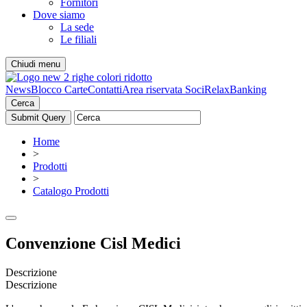
Fornitori
Dove siamo
La sede
Le filiali
Chiudi menu
News
Blocco Carte
Contatti
Area riservata Soci
RelaxBanking
Cerca
Home
>
Prodotti
>
Catalogo Prodotti
Convenzione Cisl Medici
Descrizione
Descrizione