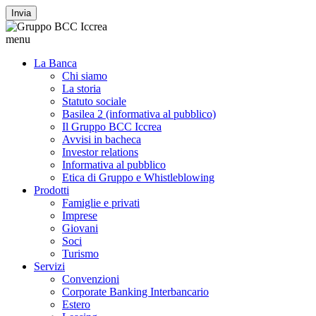
Invia
menu
La Banca
Chi siamo
La storia
Statuto sociale
Basilea 2 (informativa al pubblico)
Il Gruppo BCC Iccrea
Avvisi in bacheca
Investor relations
Informativa al pubblico
Etica di Gruppo e Whistleblowing
Prodotti
Famiglie e privati
Imprese
Giovani
Soci
Turismo
Servizi
Convenzioni
Corporate Banking Interbancario
Estero