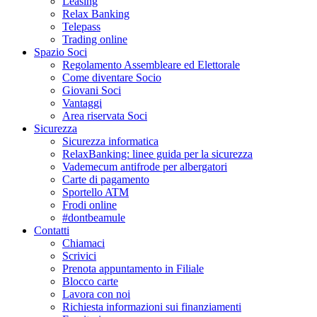
Leasing
Relax Banking
Telepass
Trading online
Spazio Soci
Regolamento Assembleare ed Elettorale
Come diventare Socio
Giovani Soci
Vantaggi
Area riservata Soci
Sicurezza
Sicurezza informatica
RelaxBanking: linee guida per la sicurezza
Vademecum antifrode per albergatori
Carte di pagamento
Sportello ATM
Frodi online
#dontbeamule
Contatti
Chiamaci
Scrivici
Prenota appuntamento in Filiale
Blocco carte
Lavora con noi
Richiesta informazioni sui finanziamenti