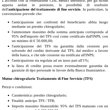
L'accordo con la Federazione CISL Medici introduce, per gli iscritti
appena andati in pensione, la possibilità di usufruire
dell'
anticipazione del trattamento di fine servizio
. In particolare, la
convenzione prevede che:
l'anticipazione nei confronti del beneficiario abbia luogo
mediante un prestito chirografario;
l'ammontare massimo della somma anticipata corrisponda al
95% dell'importo del TFS così come certificato dall'INPS, con
un minimo di € 50.000,00;
l'anticipazione del TFS sia garantita dalla cessione pro
solvendo del credito derivante dal TFS, dal medico a favore
della banca, e che tale cessione sia notificata all'INPS;
l'anticipazione sia regolata ad un tasso pari all'1%;
la linea di credito possa essere eventualmente garantita da
garanzie di tipo personale in favore della Banca finanziatrice.
Mutuo chirografario Trattamento di Fine Servizio (TFS)
Prezzi e condizioni:
Caratteristica: prestito chirografario;
Finalità: anticipo TFS / TFR;
Importo massimo finanziabile: 95% del TFS maturato con un