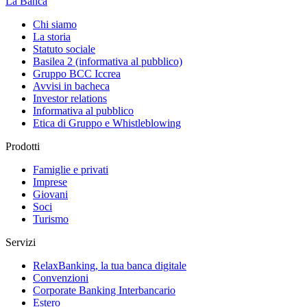
La Banca
Chi siamo
La storia
Statuto sociale
Basilea 2 (informativa al pubblico)
Gruppo BCC Iccrea
Avvisi in bacheca
Investor relations
Informativa al pubblico
Etica di Gruppo e Whistleblowing
Prodotti
Famiglie e privati
Imprese
Giovani
Soci
Turismo
Servizi
RelaxBanking, la tua banca digitale
Convenzioni
Corporate Banking Interbancario
Estero