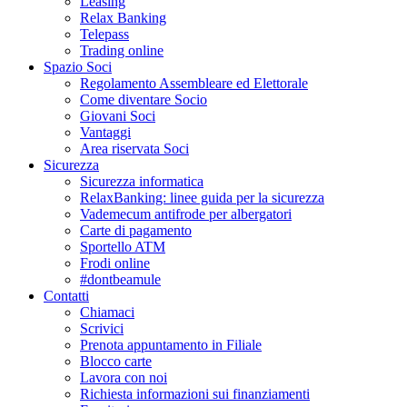
Leasing
Relax Banking
Telepass
Trading online
Spazio Soci
Regolamento Assembleare ed Elettorale
Come diventare Socio
Giovani Soci
Vantaggi
Area riservata Soci
Sicurezza
Sicurezza informatica
RelaxBanking: linee guida per la sicurezza
Vademecum antifrode per albergatori
Carte di pagamento
Sportello ATM
Frodi online
#dontbeamule
Contatti
Chiamaci
Scrivici
Prenota appuntamento in Filiale
Blocco carte
Lavora con noi
Richiesta informazioni sui finanziamenti