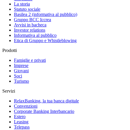
La storia
Statuto sociale
Basilea 2 (informativa al pubblico)
Gruppo BCC Iccrea
Avvisi in bacheca
Investor relations
Informativa al pubblico
Etica di Gruppo e Whistleblowing
Prodotti
Famiglie e privati
Imprese
Giovani
Soci
Turismo
Servizi
RelaxBanking, la tua banca digitale
Convenzioni
Corporate Banking Interbancario
Estero
Leasing
Telepass