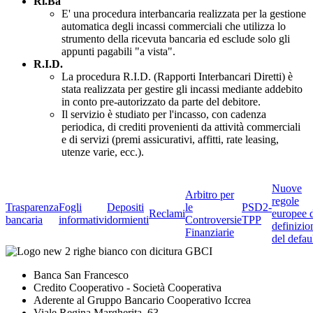
Ri.Ba
E' una procedura interbancaria realizzata per la gestione
automatica degli incassi commerciali che utilizza lo
strumento della ricevuta bancaria ed esclude solo gli
appunti pagabili "a vista".
R.I.D.
La procedura R.I.D. (Rapporti Interbancari Diretti) è
stata realizzata per gestire gli incassi mediante addebito
in conto pre-autorizzato da parte del debitore.
Il servizio è studiato per l'incasso, con cadenza
periodica, di crediti provenienti da attività commerciali
e di servizi (premi assicurativi, affitti, rate leasing,
utenze varie, ecc.).
Nuove
Arbitro per
regole
Trasparenza
Fogli
Depositi
le
PSD2-
Reclami
europee 
bancaria
informativi
dormienti
Controversie
TPP
definizio
Finanziarie
del defau
Banca San Francesco
Credito Cooperativo - Società Cooperativa
Aderente al Gruppo Bancario Cooperativo Iccrea
Viale Regina Margherita, 63