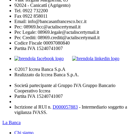
92024 - Canicattì (Agrigento)
Tel. 0922 732200
Fax 0922 858011
Email: info@bancasanfrancesco.bcc.it
Pec: 08969.bcc@actaliscertymail.it
Pec Legale: 08969.legale@actaliscertymail.it
Pec Crediti: 08969.crediti@actaliscertymail.it
Codice Fiscale 00097080840
Partita IVA 15240741007
©2017 Iccrea Banca S.p.A
Realizzato da Iccrea Banca S.p.A.
Società partecipante al Gruppo IVA Gruppo Bancario
Cooperativo Iccrea
Partita IVA 15240741007
Iscrizione al RUI n.
D000057883
- Intermediario soggetto a
vigilanza IVASS.
La Banca
Chi siamo