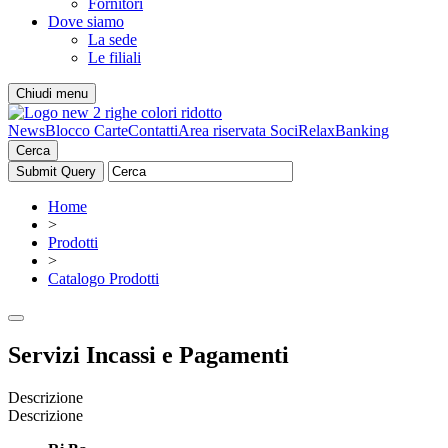
Fornitori
Dove siamo
La sede
Le filiali
Chiudi menu
News
Blocco Carte
Contatti
Area riservata Soci
RelaxBanking
Cerca
Home
>
Prodotti
>
Catalogo Prodotti
Servizi Incassi e Pagamenti
Descrizione
Descrizione