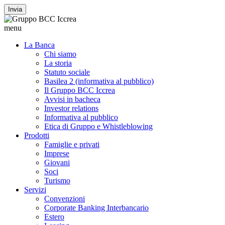
Invia
menu
La Banca
Chi siamo
La storia
Statuto sociale
Basilea 2 (informativa al pubblico)
Il Gruppo BCC Iccrea
Avvisi in bacheca
Investor relations
Informativa al pubblico
Etica di Gruppo e Whistleblowing
Prodotti
Famiglie e privati
Imprese
Giovani
Soci
Turismo
Servizi
Convenzioni
Corporate Banking Interbancario
Estero