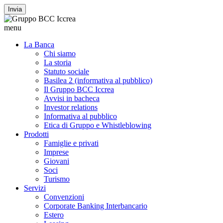
Invia
menu
La Banca
Chi siamo
La storia
Statuto sociale
Basilea 2 (informativa al pubblico)
Il Gruppo BCC Iccrea
Avvisi in bacheca
Investor relations
Informativa al pubblico
Etica di Gruppo e Whistleblowing
Prodotti
Famiglie e privati
Imprese
Giovani
Soci
Turismo
Servizi
Convenzioni
Corporate Banking Interbancario
Estero