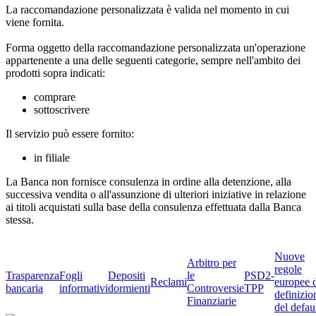
La raccomandazione personalizzata è valida nel momento in cui
viene fornita.
Forma oggetto della raccomandazione personalizzata un'operazione
appartenente a una delle seguenti categorie, sempre nell'ambito dei
prodotti sopra indicati:
comprare
sottoscrivere
Il servizio può essere fornito:
in filiale
La Banca non fornisce consulenza in ordine alla detenzione, alla
successiva vendita o all'assunzione di ulteriori iniziative in relazione
ai titoli acquistati sulla base della consulenza effettuata dalla Banca
stessa.
Nuove
Arbitro per
regole
Trasparenza
Fogli
Depositi
le
PSD2-
Reclami
europee 
bancaria
informativi
dormienti
Controversie
TPP
definizio
Finanziarie
del defau