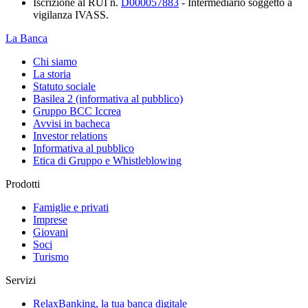
Iscrizione al RUI n.
D000057883
- Intermediario soggetto a
vigilanza IVASS.
La Banca
Chi siamo
La storia
Statuto sociale
Basilea 2 (informativa al pubblico)
Gruppo BCC Iccrea
Avvisi in bacheca
Investor relations
Informativa al pubblico
Etica di Gruppo e Whistleblowing
Prodotti
Famiglie e privati
Imprese
Giovani
Soci
Turismo
Servizi
RelaxBanking, la tua banca digitale