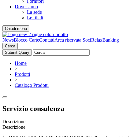
Fornitori
Dove siamo
La sede
Le filiali
Chiudi menu
News
Blocco Carte
Contatti
Area riservata Soci
RelaxBanking
Cerca
Home
>
Prodotti
>
Catalogo Prodotti
Servizio consulenza
Descrizione
Descrizione