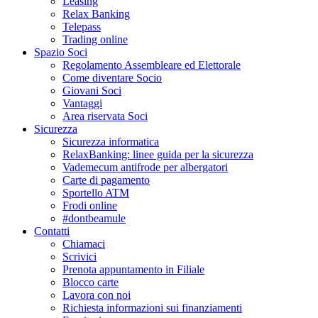
Leasing
Relax Banking
Telepass
Trading online
Spazio Soci
Regolamento Assembleare ed Elettorale
Come diventare Socio
Giovani Soci
Vantaggi
Area riservata Soci
Sicurezza
Sicurezza informatica
RelaxBanking: linee guida per la sicurezza
Vademecum antifrode per albergatori
Carte di pagamento
Sportello ATM
Frodi online
#dontbeamule
Contatti
Chiamaci
Scrivici
Prenota appuntamento in Filiale
Blocco carte
Lavora con noi
Richiesta informazioni sui finanziamenti