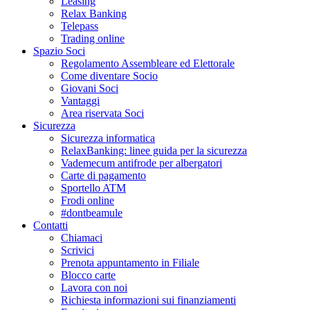
Leasing
Relax Banking
Telepass
Trading online
Spazio Soci
Regolamento Assembleare ed Elettorale
Come diventare Socio
Giovani Soci
Vantaggi
Area riservata Soci
Sicurezza
Sicurezza informatica
RelaxBanking: linee guida per la sicurezza
Vademecum antifrode per albergatori
Carte di pagamento
Sportello ATM
Frodi online
#dontbeamule
Contatti
Chiamaci
Scrivici
Prenota appuntamento in Filiale
Blocco carte
Lavora con noi
Richiesta informazioni sui finanziamenti