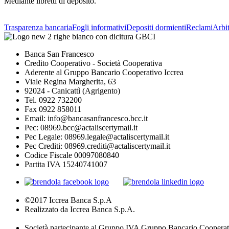
Mediante libretti di deposito.
Trasparenza bancaria
Fogli informativi
Depositi dormienti
Reclami
Arbit
Banca San Francesco
Credito Cooperativo - Società Cooperativa
Aderente al Gruppo Bancario Cooperativo Iccrea
Viale Regina Margherita, 63
92024 - Canicattì (Agrigento)
Tel. 0922 732200
Fax 0922 858011
Email: info@bancasanfrancesco.bcc.it
Pec: 08969.bcc@actaliscertymail.it
Pec Legale: 08969.legale@actaliscertymail.it
Pec Crediti: 08969.crediti@actaliscertymail.it
Codice Fiscale 00097080840
Partita IVA 15240741007
©2017 Iccrea Banca S.p.A
Realizzato da Iccrea Banca S.p.A.
Società partecipante al Gruppo IVA Gruppo Bancario Cooperat