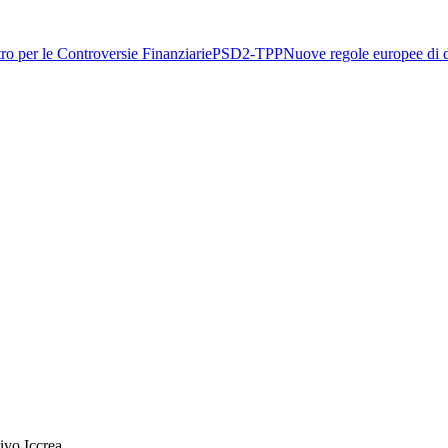
ro per le Controversie Finanziarie
PSD2-TPP
Nuove regole europee di d
ivo Iccrea