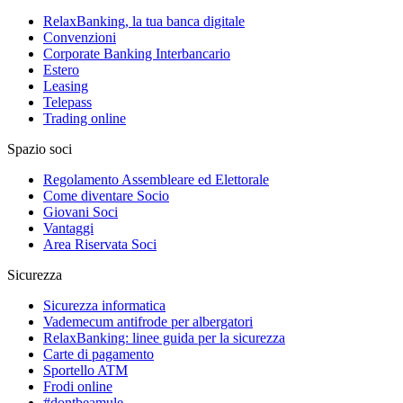
RelaxBanking, la tua banca digitale
Convenzioni
Corporate Banking Interbancario
Estero
Leasing
Telepass
Trading online
Spazio soci
Regolamento Assembleare ed Elettorale
Come diventare Socio
Giovani Soci
Vantaggi
Area Riservata Soci
Sicurezza
Sicurezza informatica
Vademecum antifrode per albergatori
RelaxBanking: linee guida per la sicurezza
Carte di pagamento
Sportello ATM
Frodi online
#dontbeamule