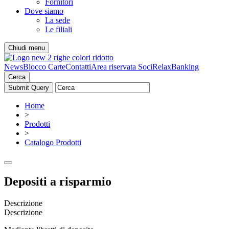
Fornitori
Dove siamo
La sede
Le filiali
Chiudi menu
News
Blocco Carte
Contatti
Area riservata Soci
RelaxBanking
Cerca
Home
>
Prodotti
>
Catalogo Prodotti
Depositi a risparmio
Descrizione
Descrizione