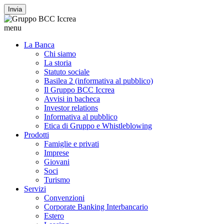
Invia
menu
La Banca
Chi siamo
La storia
Statuto sociale
Basilea 2 (informativa al pubblico)
Il Gruppo BCC Iccrea
Avvisi in bacheca
Investor relations
Informativa al pubblico
Etica di Gruppo e Whistleblowing
Prodotti
Famiglie e privati
Imprese
Giovani
Soci
Turismo
Servizi
Convenzioni
Corporate Banking Interbancario
Estero