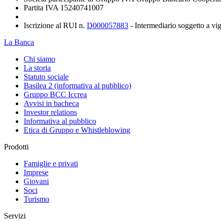
Partita IVA 15240741007
Iscrizione al RUI n.
D000057883
- Intermediario soggetto a v
La Banca
Chi siamo
La storia
Statuto sociale
Basilea 2 (informativa al pubblico)
Gruppo BCC Iccrea
Avvisi in bacheca
Investor relations
Informativa al pubblico
Etica di Gruppo e Whistleblowing
Prodotti
Famiglie e privati
Imprese
Giovani
Soci
Turismo
Servizi