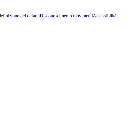
efinizione del default
Disconoscimento movimenti
Accessibilità