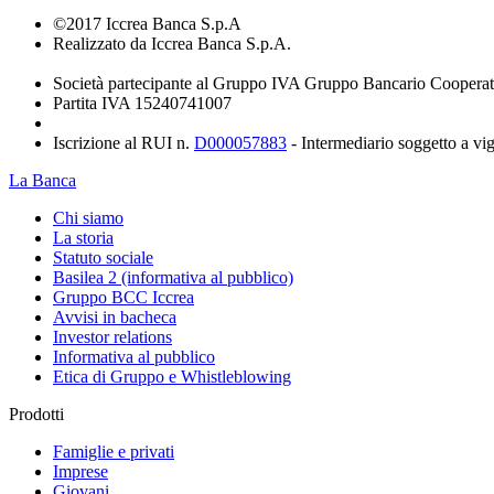
©2017 Iccrea Banca S.p.A
Realizzato da Iccrea Banca S.p.A.
Società partecipante al Gruppo IVA Gruppo Bancario Cooperat
Partita IVA 15240741007
Iscrizione al RUI n.
D000057883
- Intermediario soggetto a v
La Banca
Chi siamo
La storia
Statuto sociale
Basilea 2 (informativa al pubblico)
Gruppo BCC Iccrea
Avvisi in bacheca
Investor relations
Informativa al pubblico
Etica di Gruppo e Whistleblowing
Prodotti
Famiglie e privati
Imprese
Giovani