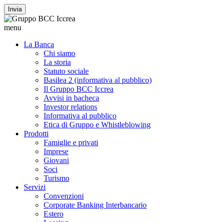
Invia
menu
La Banca
Chi siamo
La storia
Statuto sociale
Basilea 2 (informativa al pubblico)
Il Gruppo BCC Iccrea
Avvisi in bacheca
Investor relations
Informativa al pubblico
Etica di Gruppo e Whistleblowing
Prodotti
Famiglie e privati
Imprese
Giovani
Soci
Turismo
Servizi
Convenzioni
Corporate Banking Interbancario
Estero