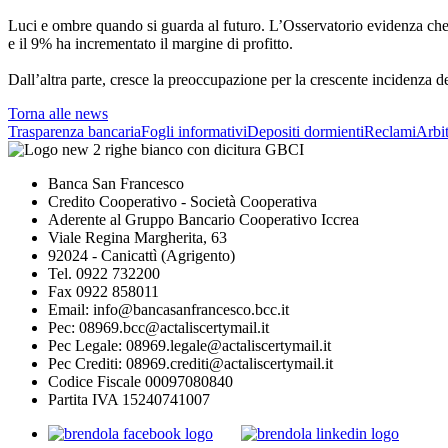
Luci e ombre quando si guarda al futuro. L’Osservatorio evidenza che 
e il 9% ha incrementato il margine di profitto.
Dall’altra parte, cresce la preoccupazione per la crescente incidenza d
Torna alle news
Trasparenza bancaria
Fogli informativi
Depositi dormienti
Reclami
Arbit
Banca San Francesco
Credito Cooperativo - Società Cooperativa
Aderente al Gruppo Bancario Cooperativo Iccrea
Viale Regina Margherita, 63
92024 - Canicattì (Agrigento)
Tel. 0922 732200
Fax 0922 858011
Email: info@bancasanfrancesco.bcc.it
Pec: 08969.bcc@actaliscertymail.it
Pec Legale: 08969.legale@actaliscertymail.it
Pec Crediti: 08969.crediti@actaliscertymail.it
Codice Fiscale 00097080840
Partita IVA 15240741007