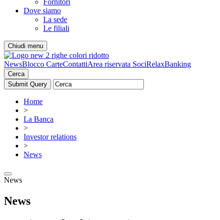
Fornitori
Dove siamo
La sede
Le filiali
Chiudi menu
News
Blocco Carte
Contatti
Area riservata Soci
RelaxBanking
Cerca
Home
>
La Banca
>
Investor relations
>
News
News
News