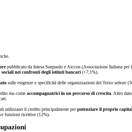
anche.
ore
pubblicato da Intesa Sanpaolo e Aiccon (Associazione Italiana per 
ociali nei confronti degli istituti bancari
(+7,1%).
mato
sulle esigenze e specificità delle organizzazioni del Terzo settore 
redito ma come
accompagnatrici in un percorso di crescita
. Altro dat
ati.
ali utilizzano il credito principalmente per
potenziare il proprio capit
ve funzioni ricettive (12%).
ccupazioni