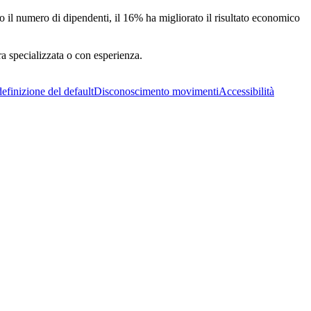
 il numero di dipendenti, il 16% ha migliorato il risultato economico
ra specializzata o con esperienza.
efinizione del default
Disconoscimento movimenti
Accessibilità