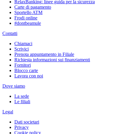
RelaxBanking: linee guida per la sicurezza
Carte di pagamento
Sportello ATM
Frodi online
#dontbeamule
Contatti
Chiamaci
Scrivici
Prenota appuntamento in Filiale
Richiesta informazioni sui finanziamenti
Fornitori
Blocco carte
Lavora con noi
Dove siamo
La sede
Le filiali
Legal
Dati societari
Privacy
Cookie policy