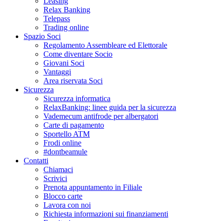
Leasing
Relax Banking
Telepass
Trading online
Spazio Soci
Regolamento Assembleare ed Elettorale
Come diventare Socio
Giovani Soci
Vantaggi
Area riservata Soci
Sicurezza
Sicurezza informatica
RelaxBanking: linee guida per la sicurezza
Vademecum antifrode per albergatori
Carte di pagamento
Sportello ATM
Frodi online
#dontbeamule
Contatti
Chiamaci
Scrivici
Prenota appuntamento in Filiale
Blocco carte
Lavora con noi
Richiesta informazioni sui finanziamenti