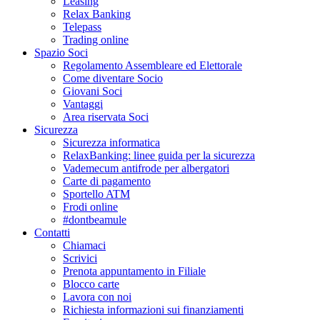
Leasing
Relax Banking
Telepass
Trading online
Spazio Soci
Regolamento Assembleare ed Elettorale
Come diventare Socio
Giovani Soci
Vantaggi
Area riservata Soci
Sicurezza
Sicurezza informatica
RelaxBanking: linee guida per la sicurezza
Vademecum antifrode per albergatori
Carte di pagamento
Sportello ATM
Frodi online
#dontbeamule
Contatti
Chiamaci
Scrivici
Prenota appuntamento in Filiale
Blocco carte
Lavora con noi
Richiesta informazioni sui finanziamenti