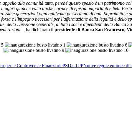
appello alla comunità tutta, perché questo spazio è un patrimonio colle
 magari qualche volta anche cornice di episodi importanti e lieti. Perta
ossime generazioni ogni qualvolta passeranno di qua. Soprattutto e anc
orza e l’impegno necessari per l’affermazione della legalità e dello sp
e, della Direzione Generale, di tutti i soci e dipendenti della Banca S
generazioni.
", ha dichiarato il
presidente di Banca San Francesco, V
ro per le Controversie Finanziarie
PSD2-TPP
Nuove regole europee di d