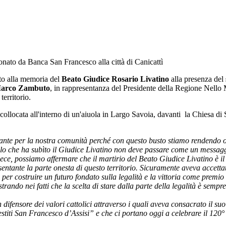
nato da Banca San Francesco alla città di Canicattì
ato alla memoria del
Beato Giudice Rosario Livatino
alla presenza del
Marco Zambuto
, in rappresentanza del Presidente della Regione Nello M
 territorio.
 collocata all'interno di un'aiuola in Largo Savoia, davanti la Chiesa di
nte per la nostra comunità perché con questo busto stiamo rendendo ono
o che ha subìto il Giudice Livatino non deve passare come un messaggio
ece, possiamo affermare che il martirio del Beato Giudice Livatino è il s
sentante la parte onesta di questo territorio. Sicuramente aveva accetta
r costruire un futuro fondato sulla legalità e la vittoria come premio 
trando nei fatti che la scelta di stare dalla parte della legalità è sempr
difensore dei valori cattolici attraverso i quali aveva consacrato il su
estiti San Francesco d’Assisi” e che ci portano oggi a celebrare il 12