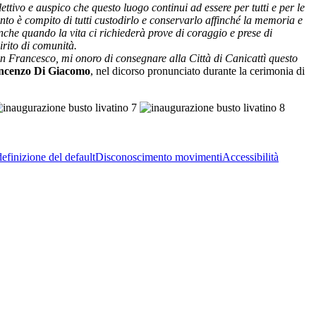
ttivo e auspico che questo luogo continui ad essere per tutti e per le
nto è compito di tutti custodirlo e conservarlo affinché la memoria e
he quando la vita ci richiederà prove di coraggio e prese di
irito di comunità.
an Francesco, mi onoro di consegnare alla Città di Canicattì questo
incenzo Di Giacomo
, nel dicorso pronunciato durante la cerimonia di
efinizione del default
Disconoscimento movimenti
Accessibilità