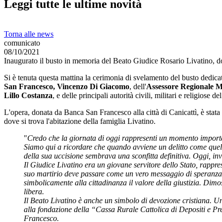
Leggi tutte le ultime novità
Torna alle news
comunicato
08/10/2021
Inaugurato il busto in memoria del Beato Giudice Rosario Livatino, do
Si è tenuta questa mattina la cerimonia di svelamento del busto dedic
San Francesco, Vincenzo Di Giacomo
, dell'
Assessore Regionale 
Lillo Costanza
, e delle principali autorità civili, militari e religiose del
L'opera, donata da Banca San Francesco alla città di Canicattì, è stata
dove si trova l'abitazione della famiglia Livatino.
"
Credo che la giornata di oggi rappresenti un momento importa
Siamo qui a ricordare che quando avviene un delitto come quell
della sua uccisione sembrava una sconfitta definitiva. Oggi, inv
Il Giudice Livatino era un giovane servitore dello Stato, rappre
suo martirio deve passare come un vero messaggio di speranza pe
simbolicamente alla cittadinanza il valore della giustizia. Dimos
libera.
Il Beato Livatino è anche un simbolo di devozione cristiana. Un 
alla fondazione della “Cassa Rurale Cattolica di Depositi e Pr
Francesco.