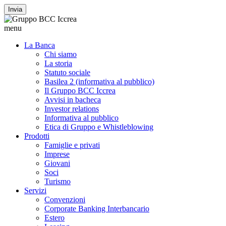
Invia
menu
La Banca
Chi siamo
La storia
Statuto sociale
Basilea 2 (informativa al pubblico)
Il Gruppo BCC Iccrea
Avvisi in bacheca
Investor relations
Informativa al pubblico
Etica di Gruppo e Whistleblowing
Prodotti
Famiglie e privati
Imprese
Giovani
Soci
Turismo
Servizi
Convenzioni
Corporate Banking Interbancario
Estero