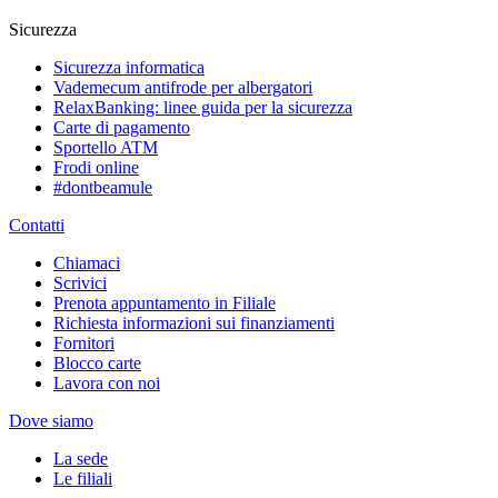
Sicurezza
Sicurezza informatica
Vademecum antifrode per albergatori
RelaxBanking: linee guida per la sicurezza
Carte di pagamento
Sportello ATM
Frodi online
#dontbeamule
Contatti
Chiamaci
Scrivici
Prenota appuntamento in Filiale
Richiesta informazioni sui finanziamenti
Fornitori
Blocco carte
Lavora con noi
Dove siamo
La sede
Le filiali