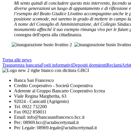
Mi sento quindi di concludere questo mio intervento, facendo un 
diverse generazioni un luogo di appuntamento e di riflessione e
l’esempio del Beato Giudice Livatino accompagnino anche le pr
posizione scomode, noi saremo in grado di mettere in campo la f
A nome del Consiglio di Amministrazione, del Collegio Sindacal
monumento affinché il suo esempio rimanga vivo per le future 
consegna dell'opera alla cittadinanza.
Torna alle news
Trasparenza bancaria
Fogli informativi
Depositi dormienti
Reclami
Arbit
Banca San Francesco
Credito Cooperativo - Società Cooperativa
Aderente al Gruppo Bancario Cooperativo Iccrea
Viale Regina Margherita, 63
92024 - Canicattì (Agrigento)
Tel. 0922 732200
Fax 0922 858011
Email: info@bancasanfrancesco.bcc.it
Pec: 08969.bcc@actaliscertymail.it
Pec Legale: 08969.legale@actaliscertymail.it