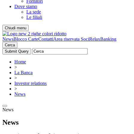
Fornitori
Dove siamo
La sede
Le filiali
Chiudi menu
News
Blocco Carte
Contatti
Area riservata Soci
RelaxBanking
Cerca
Home
>
La Banca
>
Investor relations
>
News
News
News