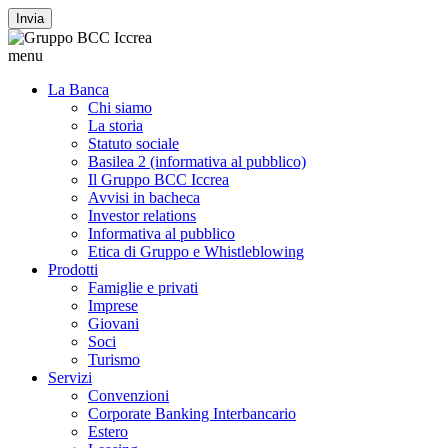
Invia
menu
La Banca
Chi siamo
La storia
Statuto sociale
Basilea 2 (informativa al pubblico)
Il Gruppo BCC Iccrea
Avvisi in bacheca
Investor relations
Informativa al pubblico
Etica di Gruppo e Whistleblowing
Prodotti
Famiglie e privati
Imprese
Giovani
Soci
Turismo
Servizi
Convenzioni
Corporate Banking Interbancario
Estero