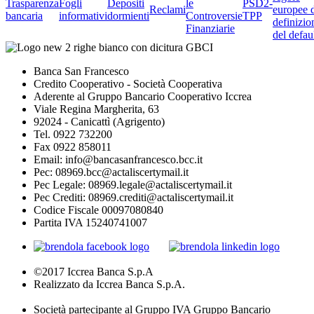
Trasparenza
Fogli
Depositi
le
PSD2-
Reclami
europee 
bancaria
informativi
dormienti
Controversie
TPP
definizio
Finanziarie
del defau
Banca San Francesco
Credito Cooperativo - Società Cooperativa
Aderente al Gruppo Bancario Cooperativo Iccrea
Viale Regina Margherita, 63
92024 - Canicattì (Agrigento)
Tel. 0922 732200
Fax 0922 858011
Email: info@bancasanfrancesco.bcc.it
Pec: 08969.bcc@actaliscertymail.it
Pec Legale: 08969.legale@actaliscertymail.it
Pec Crediti: 08969.crediti@actaliscertymail.it
Codice Fiscale 00097080840
Partita IVA 15240741007
©2017 Iccrea Banca S.p.A
Realizzato da Iccrea Banca S.p.A.
Società partecipante al Gruppo IVA Gruppo Bancario