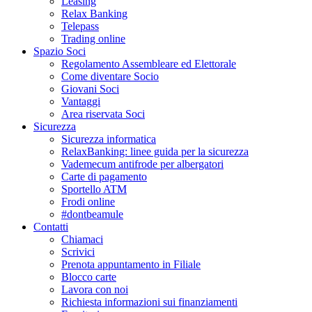
Leasing
Relax Banking
Telepass
Trading online
Spazio Soci
Regolamento Assembleare ed Elettorale
Come diventare Socio
Giovani Soci
Vantaggi
Area riservata Soci
Sicurezza
Sicurezza informatica
RelaxBanking: linee guida per la sicurezza
Vademecum antifrode per albergatori
Carte di pagamento
Sportello ATM
Frodi online
#dontbeamule
Contatti
Chiamaci
Scrivici
Prenota appuntamento in Filiale
Blocco carte
Lavora con noi
Richiesta informazioni sui finanziamenti