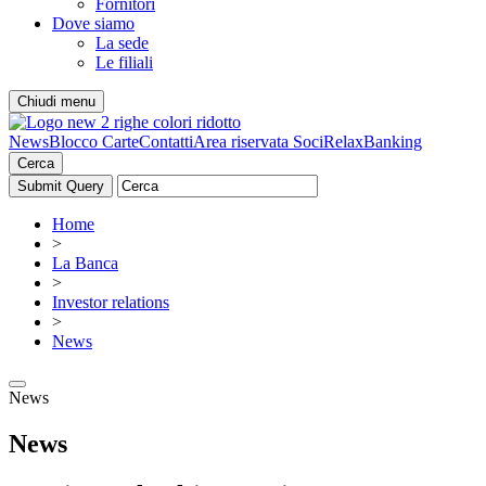
Fornitori
Dove siamo
La sede
Le filiali
Chiudi menu
News
Blocco Carte
Contatti
Area riservata Soci
RelaxBanking
Cerca
Home
>
La Banca
>
Investor relations
>
News
News
News