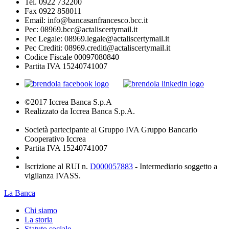
Tel. 0922 732200
Fax 0922 858011
Email: info@bancasanfrancesco.bcc.it
Pec: 08969.bcc@actaliscertymail.it
Pec Legale: 08969.legale@actaliscertymail.it
Pec Crediti: 08969.crediti@actaliscertymail.it
Codice Fiscale 00097080840
Partita IVA 15240741007
©2017 Iccrea Banca S.p.A
Realizzato da Iccrea Banca S.p.A.
Società partecipante al Gruppo IVA Gruppo Bancario
Cooperativo Iccrea
Partita IVA 15240741007
Iscrizione al RUI n.
D000057883
- Intermediario soggetto a
vigilanza IVASS.
La Banca
Chi siamo
La storia
Statuto sociale