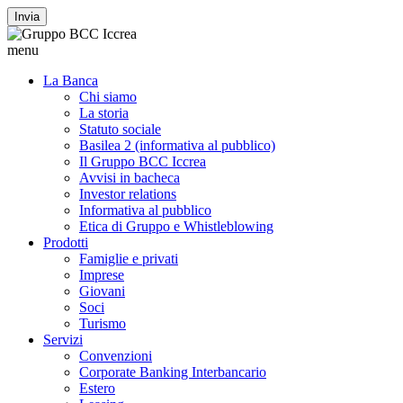
Invia
menu
La Banca
Chi siamo
La storia
Statuto sociale
Basilea 2 (informativa al pubblico)
Il Gruppo BCC Iccrea
Avvisi in bacheca
Investor relations
Informativa al pubblico
Etica di Gruppo e Whistleblowing
Prodotti
Famiglie e privati
Imprese
Giovani
Soci
Turismo
Servizi
Convenzioni
Corporate Banking Interbancario
Estero