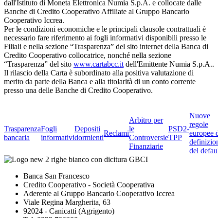
dall'Istituto di Moneta Elettronica Numia S.p.A. e collocate dalle
Banche di Credito Cooperativo Affiliate al Gruppo Bancario
Cooperativo Iccrea.
Per le condizioni economiche e le principali clausole contrattuali è
necessario fare riferimento ai fogli informativi disponibili presso le
Filiali e nella sezione “Trasparenza” del sito internet della Banca di
Credito Cooperativo collocatrice, nonché nella sezione
“Trasparenza” del sito
www.cartabcc.it
dell'Emittente Numia S.p.A..
Il rilascio della Carta è subordinato alla positiva valutazione di
merito da parte della Banca e alla titolarità di un conto corrente
presso una delle Banche di Credito Cooperativo.
Nuove
Arbitro per
regole
Trasparenza
Fogli
Depositi
le
PSD2-
Reclami
europee 
bancaria
informativi
dormienti
Controversie
TPP
definizio
Finanziarie
del defau
Banca San Francesco
Credito Cooperativo - Società Cooperativa
Aderente al Gruppo Bancario Cooperativo Iccrea
Viale Regina Margherita, 63
92024 - Canicattì (Agrigento)