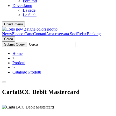
Fornitori
Dove siamo
La sede
Le filiali
Chiudi menu
News
Blocco Carte
Contatti
Area riservata Soci
RelaxBanking
Cerca
Home
>
Prodotti
>
Catalogo Prodotti
CartaBCC Debit Mastercard