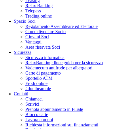
Leasing
Relax Banking
Telepass
Trading online
Spazio Soci
Regolamento Assembleare ed Elettorale
Come diventare Socio
Giovani Soci
Vantaggi
Area riservata Soci
Sicurezza
Sicurezza informatica
RelaxBanking: linee guida per la sicurezza
Vademecum antifrode per albergatori
Carte di pagamento
Sportello ATM
Frodi online
#dontbeamule
Contatti
Chiamaci
Scrivici
Prenota appuntamento in Filiale
Blocco carte
Lavora con noi
Richiesta informazioni sui finanziamenti