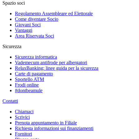
Spazio soci
Regolamento Assembleare ed Elettorale
Come diventare Socio
Giovani Soci
Vantaggi
Area Riservata Soci
Sicurezza
Sicurezza informatica
Vademecum antifrode per albergatori
RelaxBanking: linee guida per la sicurezza
Carte di pagamento
Sportello ATM
Frodi online
#dontbeamule
Contatti
Chiamaci
Scrivici
Prenota appuntamento in Filiale
Richiesta informazioni sui finanziamenti
Fornitori