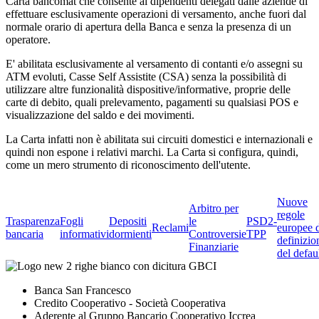
Carta bancomat che consente ai dipendenti delegati dalle aziende di
effettuare esclusivamente operazioni di versamento, anche fuori dal
normale orario di apertura della Banca e senza la presenza di un
operatore.
E' abilitata esclusivamente al versamento di contanti e/o assegni su
ATM evoluti, Casse Self Assistite (CSA) senza la possibilità di
utilizzare altre funzionalità dispositive/informative, proprie delle
carte di debito, quali prelevamento, pagamenti su qualsiasi POS e
visualizzazione del saldo e dei movimenti.
La Carta infatti non è abilitata sui circuiti domestici e internazionali e
quindi non espone i relativi marchi. La Carta si configura, quindi,
come un mero strumento di riconoscimento dell'utente.
Nuove
Arbitro per
regole
Trasparenza
Fogli
Depositi
le
PSD2-
Reclami
europee 
bancaria
informativi
dormienti
Controversie
TPP
definizio
Finanziarie
del defau
Banca San Francesco
Credito Cooperativo - Società Cooperativa
Aderente al Gruppo Bancario Cooperativo Iccrea