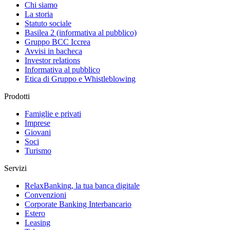
Chi siamo
La storia
Statuto sociale
Basilea 2 (informativa al pubblico)
Gruppo BCC Iccrea
Avvisi in bacheca
Investor relations
Informativa al pubblico
Etica di Gruppo e Whistleblowing
Prodotti
Famiglie e privati
Imprese
Giovani
Soci
Turismo
Servizi
RelaxBanking, la tua banca digitale
Convenzioni
Corporate Banking Interbancario
Estero
Leasing