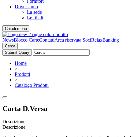
Fornitori
Dove siamo
La sede
Le filiali
Chiudi menu
News
Blocco Carte
Contatti
Area riservata Soci
RelaxBanking
Cerca
Home
>
Prodotti
>
Catalogo Prodotti
Carta D.Versa
Descrizione
Descrizione