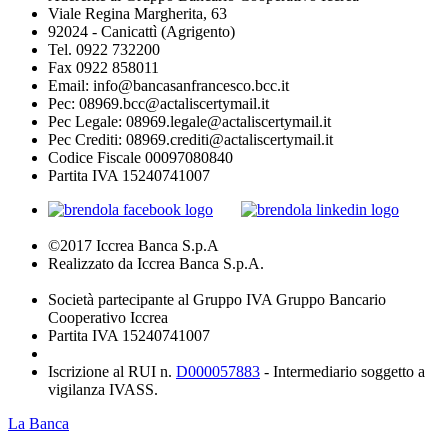
Viale Regina Margherita, 63
92024 - Canicattì (Agrigento)
Tel. 0922 732200
Fax 0922 858011
Email: info@bancasanfrancesco.bcc.it
Pec: 08969.bcc@actaliscertymail.it
Pec Legale: 08969.legale@actaliscertymail.it
Pec Crediti: 08969.crediti@actaliscertymail.it
Codice Fiscale 00097080840
Partita IVA 15240741007
©2017 Iccrea Banca S.p.A
Realizzato da Iccrea Banca S.p.A.
Società partecipante al Gruppo IVA Gruppo Bancario
Cooperativo Iccrea
Partita IVA 15240741007
Iscrizione al RUI n.
D000057883
- Intermediario soggetto a
vigilanza IVASS.
La Banca