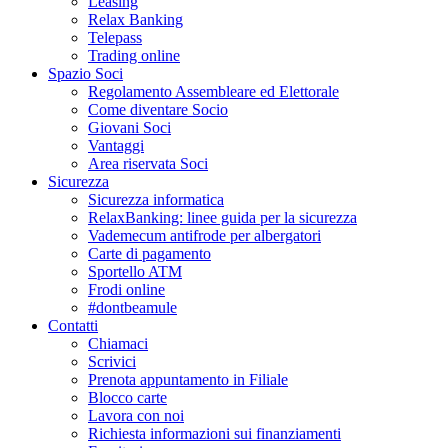
Leasing
Relax Banking
Telepass
Trading online
Spazio Soci
Regolamento Assembleare ed Elettorale
Come diventare Socio
Giovani Soci
Vantaggi
Area riservata Soci
Sicurezza
Sicurezza informatica
RelaxBanking: linee guida per la sicurezza
Vademecum antifrode per albergatori
Carte di pagamento
Sportello ATM
Frodi online
#dontbeamule
Contatti
Chiamaci
Scrivici
Prenota appuntamento in Filiale
Blocco carte
Lavora con noi
Richiesta informazioni sui finanziamenti