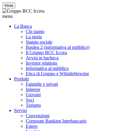
Invia
menu
La Banca
Chi siamo
La storia
Statuto sociale
Basilea 2 (informativa al pubblico)
Il Gruppo BCC Iccrea
Avvisi in bacheca
Investor relations
Informativa al pubblico
Etica di Gruppo e Whistleblowing
Prodotti
Famiglie e privati
Imprese
Giovani
Soci
Turismo
Servizi
Convenzioni
Corporate Banking Interbancario
Estero