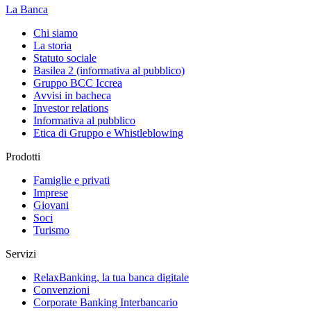
La Banca
Chi siamo
La storia
Statuto sociale
Basilea 2 (informativa al pubblico)
Gruppo BCC Iccrea
Avvisi in bacheca
Investor relations
Informativa al pubblico
Etica di Gruppo e Whistleblowing
Prodotti
Famiglie e privati
Imprese
Giovani
Soci
Turismo
Servizi
RelaxBanking, la tua banca digitale
Convenzioni
Corporate Banking Interbancario