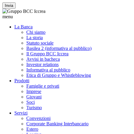
Invia
menu
La Banca
Chi siamo
La storia
Statuto sociale
Basilea 2 (informativa al pubblico)
Il Gruppo BCC Iccrea
Avvisi in bacheca
Investor relations
Informativa al pubblico
Etica di Gruppo e Whistleblowing
Prodotti
Famiglie e privati
Imprese
Giovani
Soci
Turismo
Servizi
Convenzioni
Corporate Banking Interbancario
Estero