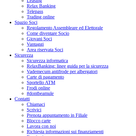
Leasing
Relax Banking
Telepass
Trading online
Spazio Soci
Regolamento Assembleare ed Elettorale
Come diventare Socio
Giovani Soci
Vantaggi
Area riservata Soci
Sicurezza
Sicurezza informatica
RelaxBanking: linee guida per la sicurezza
Vademecum antifrode per albergatori
Carte di pagamento
Sportello ATM
Frodi online
#dontbeamule
Contatti
Chiamaci
Scrivici
Prenota appuntamento in Filiale
Blocco carte
Lavora con noi
Richiesta informazioni sui finanziamenti