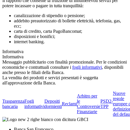
Il rapporto che consente la fruizione di innumerevoli servizi per
potere incassare o pagare in tutta tranquillità:
canalizzazione di stipendio o pensione;
addebito preautorizzato di bollette elettricità, telefonia, gas,
ecc;
carta di credito, carta PagoBancomat;
disposizioni e bonifici;
internet banking.
Informativa
Informativa
Messaggio pubblicitario con finalità promozionale. Per le condizioni
economiche e contrattuali consultare i
fogli informativi
, disponibili
anche presso le filiali della Banca.
La vendita dei prodotti e servizi presentati è soggetta
all'approvazione della Banca.
Nuove
Arbitro per
regole
Trasparenza
Fogli
Depositi
le
PSD2-
Reclami
europee 
bancaria
informativi
dormienti
Controversie
TPP
definizio
Finanziarie
del defau
Banca San Francesco