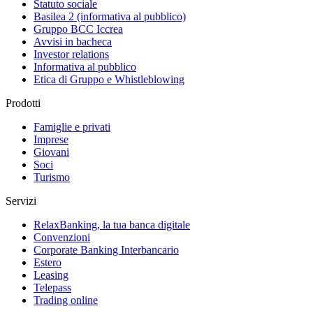
Statuto sociale
Basilea 2 (informativa al pubblico)
Gruppo BCC Iccrea
Avvisi in bacheca
Investor relations
Informativa al pubblico
Etica di Gruppo e Whistleblowing
Prodotti
Famiglie e privati
Imprese
Giovani
Soci
Turismo
Servizi
RelaxBanking, la tua banca digitale
Convenzioni
Corporate Banking Interbancario
Estero
Leasing
Telepass
Trading online