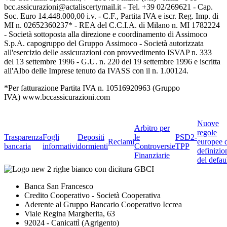
bcc.assicurazioni@actaliscertymail.it - Tel. +39 02/269621 - Cap.
Soc. Euro 14.448.000,00 i.v. - C.F., Partita IVA e iscr. Reg. Imp. di
MI n. 02652360237* - REA del C.C.I.A. di Milano n. MI 1782224
- Società sottoposta alla direzione e coordinamento di Assimoco
S.p.A. capogruppo del Gruppo Assimoco - Società autorizzata
all'esercizio delle assicurazioni con provvedimento ISVAP n. 333
del 13 settembre 1996 - G.U. n. 220 del 19 settembre 1996 e iscritta
all'Albo delle Imprese tenuto da IVASS con il n. 1.00124.
*Per fatturazione Partita IVA n. 10516920963 (Gruppo
IVA) www.bccassicurazioni.com
Nuove
Arbitro per
regole
Trasparenza
Fogli
Depositi
le
PSD2-
Reclami
europee 
bancaria
informativi
dormienti
Controversie
TPP
definizio
Finanziarie
del defau
Banca San Francesco
Credito Cooperativo - Società Cooperativa
Aderente al Gruppo Bancario Cooperativo Iccrea
Viale Regina Margherita, 63
92024 - Canicattì (Agrigento)