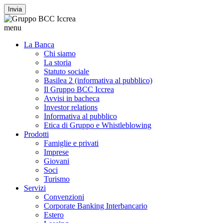
Invia
menu
La Banca
Chi siamo
La storia
Statuto sociale
Basilea 2 (informativa al pubblico)
Il Gruppo BCC Iccrea
Avvisi in bacheca
Investor relations
Informativa al pubblico
Etica di Gruppo e Whistleblowing
Prodotti
Famiglie e privati
Imprese
Giovani
Soci
Turismo
Servizi
Convenzioni
Corporate Banking Interbancario
Estero