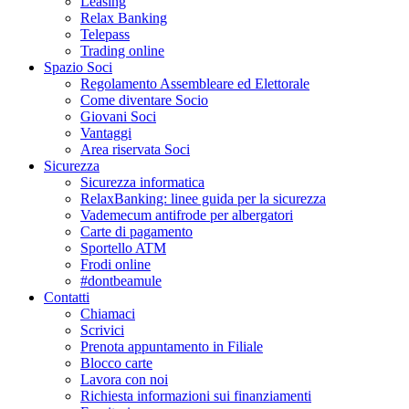
Leasing
Relax Banking
Telepass
Trading online
Spazio Soci
Regolamento Assembleare ed Elettorale
Come diventare Socio
Giovani Soci
Vantaggi
Area riservata Soci
Sicurezza
Sicurezza informatica
RelaxBanking: linee guida per la sicurezza
Vademecum antifrode per albergatori
Carte di pagamento
Sportello ATM
Frodi online
#dontbeamule
Contatti
Chiamaci
Scrivici
Prenota appuntamento in Filiale
Blocco carte
Lavora con noi
Richiesta informazioni sui finanziamenti