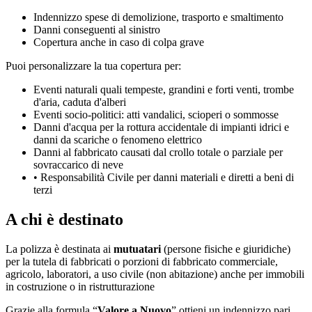
Indennizzo spese di demolizione, trasporto e smaltimento
Danni conseguenti al sinistro
Copertura anche in caso di colpa grave
Puoi personalizzare la tua copertura per:
Eventi naturali quali tempeste, grandini e forti venti, trombe
d'aria, caduta d'alberi
Eventi socio-politici: atti vandalici, scioperi o sommosse
Danni d'acqua per la rottura accidentale di impianti idrici e
danni da scariche o fenomeno elettrico
Danni al fabbricato causati dal crollo totale o parziale per
sovraccarico di neve
• Responsabilità Civile per danni materiali e diretti a beni di
terzi
A chi è destinato
La polizza è destinata ai
mutuatari
(persone fisiche e giuridiche)
per la tutela di fabbricati o porzioni di fabbricato commerciale,
agricolo, laboratori, a uso civile (non abitazione) anche per immobili
in costruzione o in ristrutturazione
Grazie alla formula “
Valore a Nuovo
” ottieni un indennizzo pari