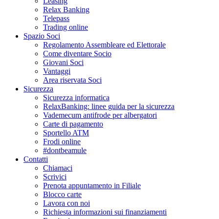
Leasing
Relax Banking
Telepass
Trading online
Spazio Soci
Regolamento Assembleare ed Elettorale
Come diventare Socio
Giovani Soci
Vantaggi
Area riservata Soci
Sicurezza
Sicurezza informatica
RelaxBanking: linee guida per la sicurezza
Vademecum antifrode per albergatori
Carte di pagamento
Sportello ATM
Frodi online
#dontbeamule
Contatti
Chiamaci
Scrivici
Prenota appuntamento in Filiale
Blocco carte
Lavora con noi
Richiesta informazioni sui finanziamenti