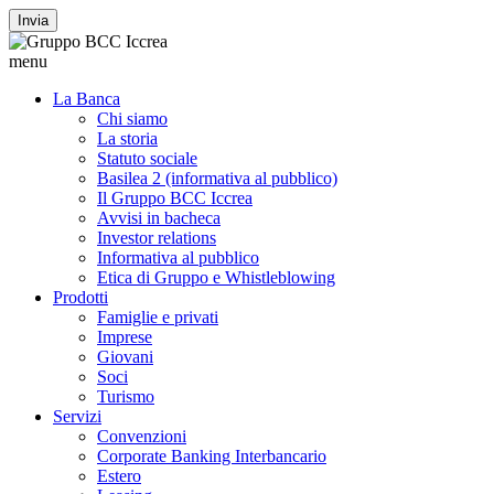
Invia
menu
La Banca
Chi siamo
La storia
Statuto sociale
Basilea 2 (informativa al pubblico)
Il Gruppo BCC Iccrea
Avvisi in bacheca
Investor relations
Informativa al pubblico
Etica di Gruppo e Whistleblowing
Prodotti
Famiglie e privati
Imprese
Giovani
Soci
Turismo
Servizi
Convenzioni
Corporate Banking Interbancario
Estero