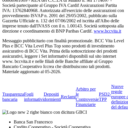
06868981009 - REA del C.C.I.A di Milano n. MI 1714097 -
Società partecipante al Gruppo IVA Cardif Assicurazioni Partita
IVA: 13762840968. Autorizzata all'esercizio delle assicurazioni con
provvedimento ISVAP n. 2091 del 29/05/2002, pubblicato sulla
Gazzetta Ufficiale n. 132 del 07/06/2002 ed iscritta all'Albo delle
imprese tenuto dall'IVASS con il n. 1.00143. Società sottoposta alla
direzione e coordinamento di BNP Paribas Cardif.
www.bccvita.it
Messaggio pubblicitario con finalità promozionale. BCC Vita Level
Plus e BCC Vita Level Plus Top sono prodotti di investimento
assicurativo di BCC Vita. Prima della sottoscrizione dei prodotti
assicurativi, leggere i Set informativi disponibili sul sito internet
www. bccvita.it e nelle filiali delle Banche affiliate al Gruppo
Bancario Cooperativo Iccrea che distribuiscono tali prodotti.
Materiale aggiornato al 05-2026.
Nuove
Arbitro per
regole
Trasparenza
Fogli
Depositi
le
PSD2-
Reclami
europee 
bancaria
informativi
dormienti
Controversie
TPP
definizio
Finanziarie
del defau
Banca San Francesco
Credito Cooperativo - Società Cooperativa