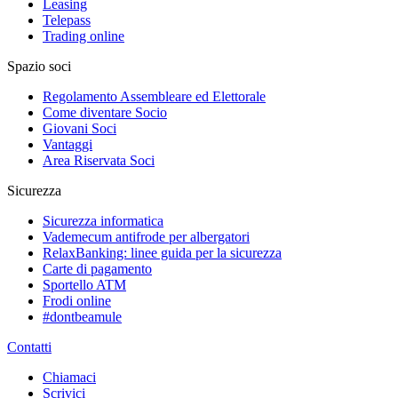
Leasing
Telepass
Trading online
Spazio soci
Regolamento Assembleare ed Elettorale
Come diventare Socio
Giovani Soci
Vantaggi
Area Riservata Soci
Sicurezza
Sicurezza informatica
Vademecum antifrode per albergatori
RelaxBanking: linee guida per la sicurezza
Carte di pagamento
Sportello ATM
Frodi online
#dontbeamule
Contatti
Chiamaci
Scrivici