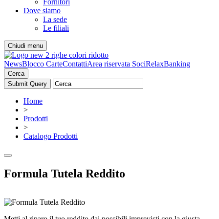
Fornitori
Dove siamo
La sede
Le filiali
Chiudi menu
News
Blocco Carte
Contatti
Area riservata Soci
RelaxBanking
Cerca
Home
>
Prodotti
>
Catalogo Prodotti
Formula Tutela Reddito
Metti al riparo il tuo reddito dai possibili imprevisti con la giusta