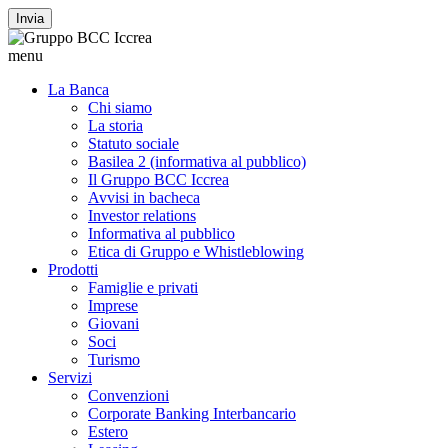
Invia
menu
La Banca
Chi siamo
La storia
Statuto sociale
Basilea 2 (informativa al pubblico)
Il Gruppo BCC Iccrea
Avvisi in bacheca
Investor relations
Informativa al pubblico
Etica di Gruppo e Whistleblowing
Prodotti
Famiglie e privati
Imprese
Giovani
Soci
Turismo
Servizi
Convenzioni
Corporate Banking Interbancario
Estero