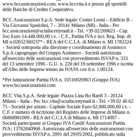
www.bccassicurazioni.com, www.bccvita.it e presso gli sportelli
delle Banche di Credito Cooperativo.
BCC Assicurazioni S.p.A. Sede legale: Centro Leoni – Edificio B -
Via Giovanni Spadolini, 7 – 20141 Milano (MI) - Italia - Pec
bcc.assicurazioni@actaliscertymail.it - Tel. +39 02/269621 - Cap.
Soc.Euro 14.448.000,00 i.v. - C.F., Partita IVA e iscr. Reg. Imp. di
MI n.02652360237* - REA del C.C.I.A. di Milano n. MI 1782224
– Società sottoposta alla direzione e coordinamento di Assimoco
S.p.A capogruppo del Gruppo Assimoco - Società autorizzata
all'esercizio delle assicurazioni con provvedimento ISVAP n. 333
del 13 settembre 1996 - G.U. n. 220 del 19 settembre 1996 e iscritta
all'Albo delle Imprese tenuto da IVASS con il n. 1.00124.
*Per fatturazione Partita IVA n. 10516920963 (Gruppo IVA)
www.bccassicurazioni.com
BCC Vita S.p.A. Sede legale: Piazza Lina Bo Bardi 3 - 20124
Milano - Italia - Pec bcc.vita@actaliscertymail.it - Tel. +39 02 46 62
75 - Società per azioni - Capitale Sociale Euro 62.000.000,00 i.v. -
C.F. e numero di iscrizione del Registro delle Imprese di Milano n.
06868981009 - REA del C.C.I.A di Milano n. MI 1714097 -
Società partecipante al Gruppo IVA Cardif Assicurazioni Partita
IVA: 13762840968. Autorizzata all'esercizio delle assicurazioni con
provvedimento ISVAP n. 2091 del 29/05/2002, pubblicato sulla