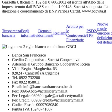
Gazzetta Ufficiale n. 132 del 07/06/2002 ed iscritta all'Albo delle
imprese tenuto dall'IVASS con il n. 1.00143. Società sottoposta alla
direzione e coordinamento di BNP Paribas Cardif. www.bccvita.it
Nuove
Arbitro per
regole
Trasparenza
Fogli
Depositi
le
PSD2-
Reclami
europee 
bancaria
informativi
dormienti
Controversie
TPP
definizio
Finanziarie
del defau
Banca San Francesco
Credito Cooperativo - Società Cooperativa
Aderente al Gruppo Bancario Cooperativo Iccrea
Viale Regina Margherita, 63
92024 - Canicattì (Agrigento)
Tel. 0922 732200
Fax 0922 858011
Email: info@bancasanfrancesco.bcc.it
Pec: 08969.bcc@actaliscertymail.it
Pec Legale: 08969.legale@actaliscertymail.it
Pec Crediti: 08969.crediti@actaliscertymail.it
Codice Fiscale 00097080840
Partita IVA 15240741007