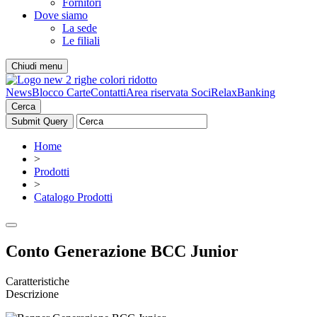
Fornitori
Dove siamo
La sede
Le filiali
Chiudi menu
News
Blocco Carte
Contatti
Area riservata Soci
RelaxBanking
Cerca
Home
>
Prodotti
>
Catalogo Prodotti
Conto Generazione BCC Junior
Caratteristiche
Descrizione