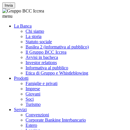
Invia
menu
La Banca
Chi siamo
La storia
Statuto sociale
Basilea 2 (informativa al pubblico)
Il Gruppo BCC Iccrea
Avvisi in bacheca
Investor relations
Informativa al pubblico
Etica di Gruppo e Whistleblowing
Prodotti
Famiglie e privati
Imprese
Giovani
Soci
Turismo
Servizi
Convenzioni
Corporate Banking Interbancario
Estero