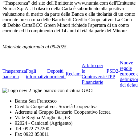
“Trasparenza” del sito dell'Emittente www.numia.com dell'Emittente
Numia S.p.A.. Il rilascio della Carta è subordinato alla positiva
valutazione di merito da parte della Banca e alla titolarità di un conto
corrente presso una delle Banche di Credito Cooperativo. La Carta
di Debito CartaBCC Green Minori richiede l'apertura di un conto
corrente ed il compimento dei 14 anni di età da parte del Minore.
Materiale aggiornato al 09-2025.
Nuove
Arbitro per
regole
Trasparenza
Fogli
Depositi
le
PSD2-
Reclami
europee 
bancaria
informativi
dormienti
Controversie
TPP
definizio
Finanziarie
del defau
Banca San Francesco
Credito Cooperativo - Società Cooperativa
Aderente al Gruppo Bancario Cooperativo Iccrea
Viale Regina Margherita, 63
92024 - Canicattì (Agrigento)
Tel. 0922 732200
Fax 0922 858011