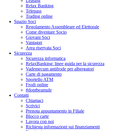
Leasing
Relax Banking
Telepass
Trading online
Spazio Soci
Regolamento Assembleare ed Elettorale
Come diventare Socio
Giovani Soci
Vantaggi
Area riservata Soci
Sicurezza
Sicurezza informatica
RelaxBanking: linee guida per la sicurezza
Vademecum antifrode per albergatori
Carte di pagamento
Sportello ATM
Frodi online
#dontbeamule
Contatti
Chiamaci
Scrivici
Prenota appuntamento in Filiale
Blocco carte
Lavora con noi
Richiesta informazioni sui finanziamenti